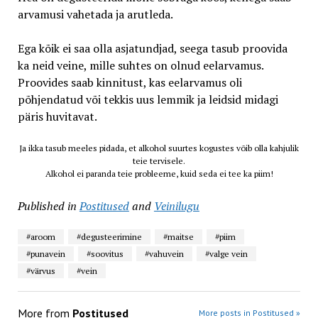
arvamusi vahetada ja arutleda.
Ega kõik ei saa olla asjatundjad, seega tasub proovida
ka neid veine, mille suhtes on olnud eelarvamus.
Proovides saab kinnitust, kas eelarvamus oli
põhjendatud või tekkis uus lemmik ja leidsid midagi
päris huvitavat.
Ja ikka tasub meeles pidada, et alkohol suurtes kogustes võib olla kahjulik
teie tervisele.
Alkohol ei paranda teie probleeme, kuid seda ei tee ka piim!
Published in
Postitused
and
Veinilugu
#aroom
#degusteerimine
#maitse
#piim
#punavein
#soovitus
#vahuvein
#valge vein
#värvus
#vein
More from
Postitused
More posts in Postitused »