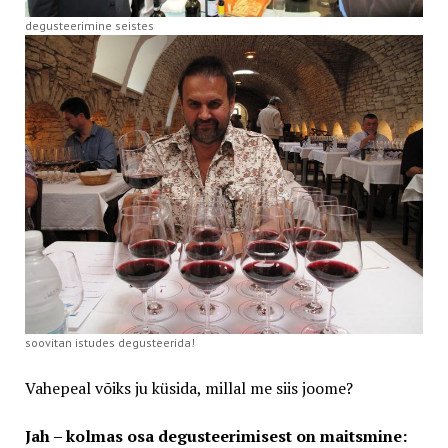
degusteerimine seistes
soovitan istudes degusteerida!
Vahepeal võiks ju küsida, millal me siis joome?
Jah – kolmas osa degusteerimisest on maitsmine: