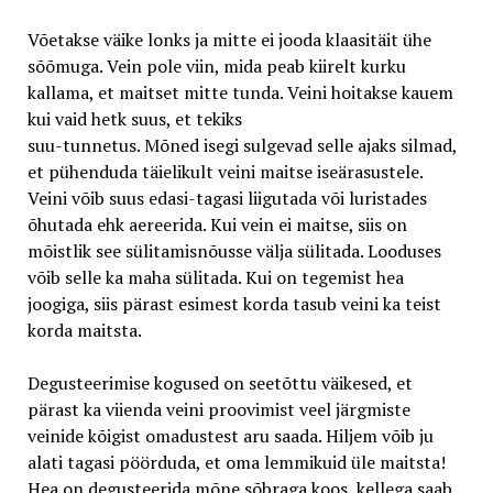
Võetakse väike lonks ja mitte ei jooda klaasitäit ühe
sõõmuga. Vein pole viin, mida peab kiirelt kurku
kallama, et maitset mitte tunda. Veini hoitakse kauem
kui vaid hetk suus, et tekiks
suu-tunnetus. Mõned isegi sulgevad selle ajaks silmad,
et pühenduda täielikult veini maitse iseärasustele.
Veini võib suus edasi-tagasi liigutada või luristades
õhutada ehk aereerida. Kui vein ei maitse, siis on
mõistlik see sülitamisnõusse välja sülitada. Looduses
võib selle ka maha sülitada. Kui on tegemist hea
joogiga, siis pärast esimest korda tasub veini ka teist
korda maitsta.
Degusteerimise kogused on seetõttu väikesed, et
pärast ka viienda veini proovimist veel järgmiste
veinide kõigist omadustest aru saada. Hiljem võib ju
alati tagasi pöörduda, et oma lemmikuid üle maitsta!
Hea on degusteerida mõne sõbraga koos, kellega saab