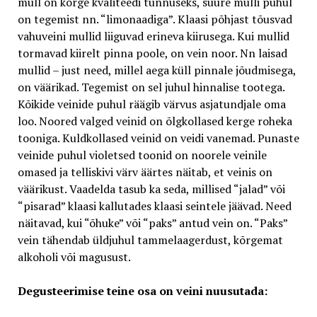
mull on kõrge kvaliteedi tunnuseks, suure mulli puhul
on tegemist nn. “limonaadiga”. Klaasi põhjast tõusvad
vahuveini mullid liiguvad erineva kiirusega. Kui mullid
tormavad kiirelt pinna poole, on vein noor. Nn laisad
mullid – just need, millel aega küll pinnale jõudmisega,
on väärikad. Tegemist on sel juhul hinnalise tootega.
Kõikide veinide puhul räägib värvus asjatundjale oma
loo. Noored valged veinid on õlgkollased kerge roheka
tooniga. Kuldkollased veinid on veidi vanemad. Punaste
veinide puhul violetsed toonid on noorele veinile
omased ja telliskivi värv äärtes näitab, et veinis on
väärikust. Vaadelda tasub ka seda, millised “jalad” või
“pisarad” klaasi kallutades klaasi seintele jäävad. Need
näitavad, kui “õhuke” või “paks” antud vein on. “Paks”
vein tähendab üldjuhul tammelaagerdust, kõrgemat
alkoholi või magusust.
Degusteerimise teine osa on veini nuusutada: