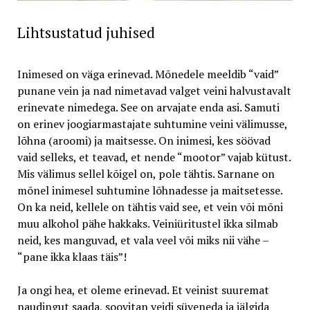
Lihtsustatud juhised
Inimesed on väga erinevad. Mõnedele meeldib “vaid”
punane vein ja nad nimetavad valget veini halvustavalt
erinevate nimedega. See on arvajate enda asi. Samuti
on erinev joogiarmastajate suhtumine veini välimusse,
lõhna (aroomi) ja maitsesse. On inimesi, kes söövad
vaid selleks, et teavad, et nende “mootor” vajab kütust.
Mis välimus sellel kõigel on, pole tähtis. Sarnane on
mõnel inimesel suhtumine lõhnadesse ja maitsetesse.
On ka neid, kellele on tähtis vaid see, et vein või mõni
muu alkohol pähe hakkaks. Veiniüritustel ikka silmab
neid, kes manguvad, et vala veel või miks nii vähe –
“pane ikka klaas täis”!
Ja ongi hea, et oleme erinevad. Et veinist suuremat
naudingut saada, soovitan veidi süveneda ja jälgida