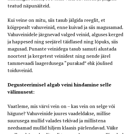
teatud näpunäiteid.
Kui veine on mitu, siis tasub jälgida reeglit, et
kõigepealt vahuveinid, enne kuivad ja siis magusamad.
Vahuveinidele järgnevad valged veinid, alguses kerged
ja happesed ning seejärel täidlased ning lõpuks, siis
magusad. Punaste veinidega tasub samuti alustada
noortest ja kergetest veinidest ning nende järel
tammevaadi laagerdusega “purakad” ehk jõulised
toiduveinid.
Degusteerimisel algab veini hindamine selle
välimusest:
Vaatleme, mis värvi vein on – kas vein on selge või
hägune? Vahuveinide juures vaadeldakse, millise
suurusega mullid valades tekivad ja millistena
needsamad mullid hiljem klaasis pärlendavad. Väike