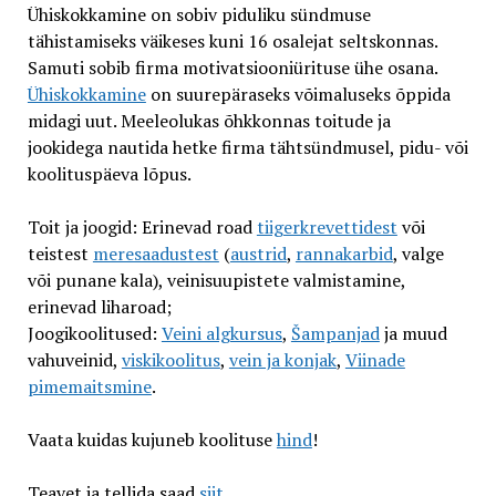
Ühiskokkamine on sobiv piduliku sündmuse
tähistamiseks väikeses kuni 16 osalejat seltskonnas.
Samuti sobib firma motivatsiooniürituse ühe osana.
Ühiskokkamine
on suurepäraseks võimaluseks õppida
midagi uut. Meeleolukas õhkkonnas toitude ja
jookidega nautida hetke firma tähtsündmusel, pidu- või
koolituspäeva lõpus.
Toit ja joogid: Erinevad road
tiigerkrevettidest
või
teistest
meresaadustest
(
austrid
,
rannakarbid
, valge
või punane kala), veinisuupistete valmistamine,
erinevad liharoad;
Joogikoolitused:
Veini algkursus
,
Šampanjad
ja muud
vahuveinid,
viskikoolitus
,
vein ja konjak
,
Viinade
pimemaitsmine
.
Vaata kuidas kujuneb koolituse
hind
!
Teavet ja tellida saad
siit
.