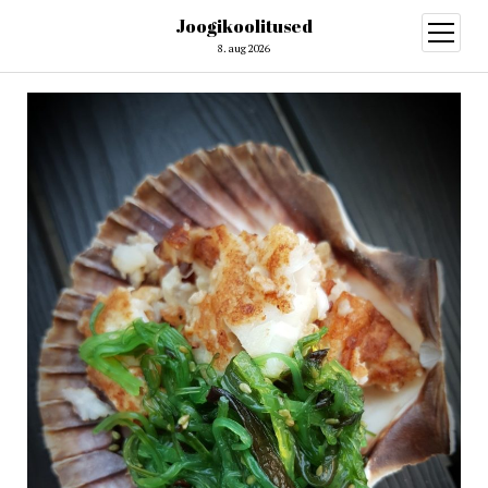
Joogikoolitused
open
menu
8. aug 2026