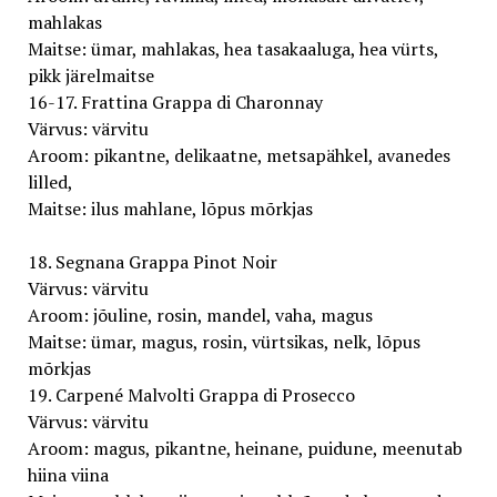
mahlakas
Maitse: ümar, mahlakas, hea tasakaaluga, hea vürts,
pikk järelmaitse
16-17. Frattina Grappa di Charonnay
Värvus: värvitu
Aroom: pikantne, delikaatne, metsapähkel, avanedes
lilled,
Maitse: ilus mahlane, lõpus mõrkjas
18. Segnana Grappa Pinot Noir
Värvus: värvitu
Aroom: jõuline, rosin, mandel, vaha, magus
Maitse: ümar, magus, rosin, vürtsikas, nelk, lõpus
mõrkjas
19. Carpené Malvolti Grappa di Prosecco
Värvus: värvitu
Aroom: magus, pikantne, heinane, puidune, meenutab
hiina viina