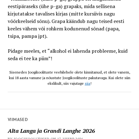
eestipäraseks (ühe p-ga) grapaks, mida sellisena
kirjutatakse tavalises kirjas (mitte kursiivis nagu
võõrkeelseid sõnu). Grapa käändub nagu teised eesti
keeles vähem või rohkem kodunenud sõnad (papa,
tsipa, pampa jpt).
Pidage meeles, et “alkohol ei lahenda probleeme, kuid
seda ei tee ka piim”!
Sisenedes Joogikoolituste veebilehele olete kinnitanud, et olete vanem,
kui 18 aasta vanune ja nõustute Joogikoolituste pakutavaga. Kui olete siin
ekslikult, siis vajutage
siia
!
VIIMASED
Alta Langa ja Grandi Langhe 2026
BY JOOGIKOOLITUSED ON 17. VEEBR 2026