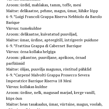
Aroom: ürdid, mahlakas, tamm, toffe, mesi
Maitse: delikaatne, pehme, magus, ümar, lühike lõpp
6-9. *Luigi Francoli Grappa Riserva Nebbiolo da Barolo
Barique
Värvus: tumekuldne
Aroom: delikaatne, kuivatatud puuviljad,
Maitse: ümar, ürdine, apteegitill, intrigeeriv puidune
6-9. *Frattina Grappa di Cabernet Barrique
Värvus: õrna kollaka helgiga
Aroom: pikantne, puuviljane, aprikoos, õrnad
parfüümid
Maitse: õlijas, puuvilja magusus, röstitud pähklid
6-9. *Carpené Malvolti Grappa Prosecco Severa
Imperatrice Barrique Riserva 18 Mesi
Värvus: kollakas kuldne
Aroom: ürdine, nelk, magusad marjad, kerge vanill,
küps õun
Maitse: heas tasakaalus, ümar, vürtsine, magus, voolab,