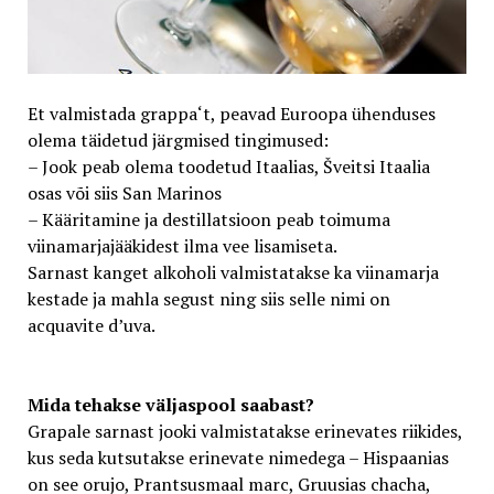
Et valmistada grappa‘t, peavad Euroopa ühenduses
olema täidetud järgmised tingimused:
– Jook peab olema toodetud Itaalias, Šveitsi Itaalia
osas või siis San Marinos
– Kääritamine ja destillatsioon peab toimuma
viinamarjajääkidest ilma vee lisamiseta.
Sarnast kanget alkoholi valmistatakse ka viinamarja
kestade ja mahla segust ning siis selle nimi on
acquavite d’uva.
Mida tehakse väljaspool saabast?
Grapale sarnast jooki valmistatakse erinevates riikides,
kus seda kutsutakse erinevate nimedega – Hispaanias
on see orujo, Prantsusmaal marc, Gruusias chacha,