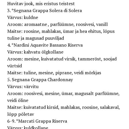
Huvitav jook, mis eristus teistest
3. *Segnana Grappa Solera di Solera
Värvus: kuldne
Aroom: aromaatne , parfüümne, roosivesi, vanill
Maitse: roosine, mahlakas, ümar ja hea ehitus, lõpus
tuline ja magusad puuviljad
4. *Nardini Aquavite Bassano Riserva
Värvus: kahvatu õlgkollane
Aroom: mesine, kuivatatud virsik, tammeröst, soojad
vürtsid
Maitse: tuline, mesine, piprane, veidi mõrkjas
5. Segnana Grappa Chardonnay
Värvus: värvitu
Aroom: roosivesi, mesine, ümar, magusalt parfüümne,
veidi õline
Maitse: kuivatatud kirsid, mahlakas, roosine, salakaval,
lõpp põletav
6-9. *Marcati Grappa Riserva
Värvus: kuldkollane