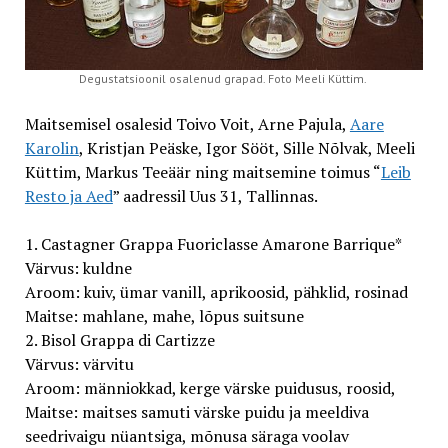
Degustatsioonil osalenud grapad. Foto Meeli Küttim.
Maitsemisel osalesid Toivo Voit, Arne Pajula,
Aare
Karolin
, Kristjan Peäske, Igor Sööt, Sille Nõlvak, Meeli
Küttim, Markus Teeäär ning maitsemine toimus “
Leib
Resto ja Aed
” aadressil Uus 31, Tallinnas.
1. Castagner Grappa Fuoriclasse Amarone Barrique*
Värvus: kuldne
Aroom: kuiv, ümar vanill, aprikoosid, pähklid, rosinad
Maitse: mahlane, mahe, lõpus suitsune
2. Bisol Grappa di Cartizze
Värvus: värvitu
Aroom: männiokkad, kerge värske puidusus, roosid,
Maitse: maitses samuti värske puidu ja meeldiva
seedrivaigu nüantsiga, mõnusa säraga voolav