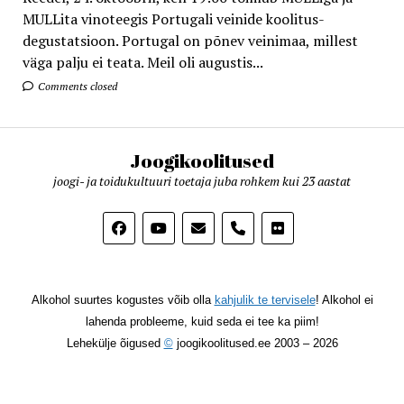
MULLita vinoteegis Portugali veinide koolitus-
degustatsioon. Portugal on põnev veinimaa, millest
väga palju ei teata. Meil oli augustis...
Comments closed
Joogikoolitused
joogi- ja toidukultuuri toetaja juba rohkem kui 23 aastat
phone
Alkohol suurtes kogustes võib olla
kahjulik te tervisele
! Alkohol ei
lahenda probleeme, kuid seda ei tee ka piim!
Lehekülje õigused
©
joogikoolitused.ee 2003 – 2026