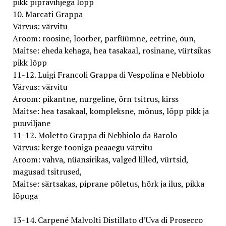
pikk pipravihjega lõpp
10. Marcati Grappa
Värvus: värvitu
Aroom: roosine, loorber, parfüümne, eetrine, õun,
Maitse: eheda kehaga, hea tasakaal, rosinane, vürtsikas
pikk lõpp
11-12. Luigi Francoli Grappa di Vespolina e Nebbiolo
Värvus: värvitu
Aroom: pikantne, nurgeline, õrn tsitrus, kirss
Maitse: hea tasakaal, kompleksne, mõnus, lõpp pikk ja
puuviljane
11-12. Moletto Grappa di Nebbiolo da Barolo
Värvus: kerge tooniga peaaegu värvitu
Aroom: vahva, nüansirikas, valged lilled, vürtsid,
magusad tsitrused,
Maitse: särtsakas, piprane põletus, hõrk ja ilus, pikka
lõpuga
13-14. Carpené Malvolti Distillato d’Uva di Prosecco