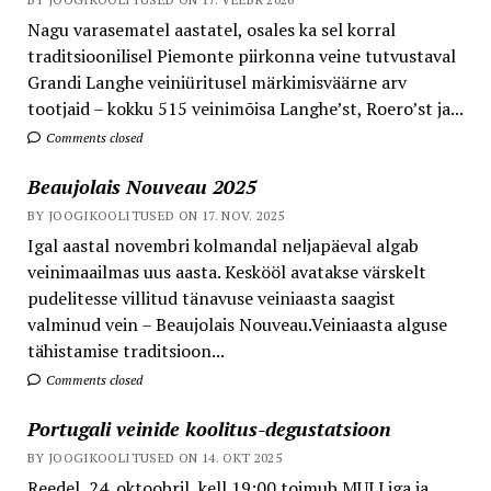
Nagu varasematel aastatel, osales ka sel korral
traditsioonilisel Piemonte piirkonna veine tutvustaval
Grandi Langhe veiniüritusel märkimisväärne arv
tootjaid – kokku 515 veinimõisa Langhe’st, Roero’st ja...
Comments closed
Beaujolais Nouveau 2025
BY JOOGIKOOLITUSED ON 17. NOV. 2025
Igal aastal novembri kolmandal neljapäeval algab
veinimaailmas uus aasta. Keskööl avatakse värskelt
pudelitesse villitud tänavuse veiniaasta saagist
valminud vein – Beaujolais Nouveau.Veiniaasta alguse
tähistamise traditsioon...
Comments closed
Portugali veinide koolitus-degustatsioon
BY JOOGIKOOLITUSED ON 14. OKT 2025
Reedel, 24. oktoobril, kell 19:00 toimub MULLiga ja