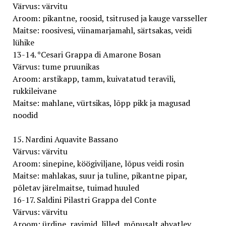
Värvus: värvitu
Aroom: pikantne, roosid, tsitrused ja kauge varsseller
Maitse: roosivesi, viinamarjamahl, särtsakas, veidi
lühike
13-14. *Cesari Grappa di Amarone Bosan
Värvus: tume pruunikas
Aroom: arstikapp, tamm, kuivatatud teravili,
rukkileivane
Maitse: mahlane, vürtsikas, lõpp pikk ja magusad
noodid
15. Nardini Aquavite Bassano
Värvus: värvitu
Aroom: sinepine, köögiviljane, lõpus veidi rosin
Maitse: mahlakas, suur ja tuline, pikantne pipar,
põletav järelmaitse, tuimad huuled
16-17. Saldini Pilastri Grappa del Conte
Värvus: värvitu
Aroom: ürdine, ravimid, lilled, mõnusalt ahvatlev,