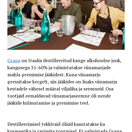
Grapa
on Itaalia destilleeritud kange alkohoolne jook,
kangusega 35-60% ja valmistatakse viinamarjade
mahla pressimise jääkidest. Kuna viinamarju
pressitakse kergelt, siis jääkides on lisaks viinamarja
kestadele vähesel määral viljaliha ja seemneid. Osa
tootjaid eemaldavad viinamarjaseemne õli nende
jääkide külmutamise ja pressimise teel.
Destilleerimisel tekkivaid õlisid kasutatakse ka
kosmeetika ja ravimite tootmisel. Et valmistada Grapa