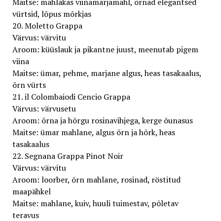
Maitse: mahlakas viinamarjamahl, õrnad elegantsed
vürtsid, lõpus mõrkjas
20. Moletto Grappa
Värvus: värvitu
Aroom: küüslauk ja pikantne juust, meenutab pigem
viina
Maitse: ümar, pehme, marjane algus, heas tasakaalus,
õrn vürts
21. il Colombaiodi Cencio Grappa
Värvus: värvusetu
Aroom: õrna ja hõrgu rosinavihjega, kerge õunasus
Maitse: ümar mahlane, algus õrn ja hõrk, heas
tasakaalus
22. Segnana Grappa Pinot Noir
Värvus: värvitu
Aroom: loorber, õrn mahlane, rosinad, röstitud
maapähkel
Maitse: mahlane, kuiv, huuli tuimestav, põletav
teravus