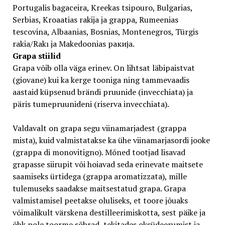
Portugalis bagaceira, Kreekas tsipouro, Bulgarias,
Serbias, Kroaatias rakija ja grappa, Rumeenias
tescovina, Albaanias, Bosnias, Montenegros, Türgis
rakia/Rakı ja Makedoonias ракија.
Grapa stiilid
Grapa võib olla väga erinev. On lihtsat läbipaistvat
(giovane) kui ka kerge tooniga ning tammevaadis
aastaid küpsenud brändi pruunide (invecchiata) ja
päris tumepruunideni (riserva invecchiata).
Valdavalt on grapa segu viinamarjadest (grappa
mista), kuid valmistatakse ka ühe viinamarjasordi jooke
(grappa di monovitigno). Mõned tootjad lisavad
grapasse siirupit või hoiavad seda erinevate maitsete
saamiseks ürtidega (grappa aromatizzata), mille
tulemuseks saadakse maitsestatud grapa. Grapa
valmistamisel peetakse oluliseks, et toore jõuaks
võimalikult värskena destilleerimiskotta, sest päike ja
õhk pole toorme sõbrad, tekitades oksüdeerumist ja