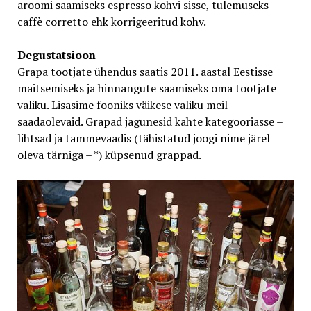
aroomi saamiseks espresso kohvi sisse, tulemuseks
caffè corretto ehk korrigeeritud kohv.
Degustatsioon
Grapa tootjate ühendus saatis 2011. aastal Eestisse
maitsemiseks ja hinnangute saamiseks oma tootjate
valiku. Lisasime fooniks väikese valiku meil
saadaolevaid. Grapad jagunesid kahte kategooriasse –
lihtsad ja tammevaadis (tähistatud joogi nime järel
oleva tärniga – *) küpsenud grappad.