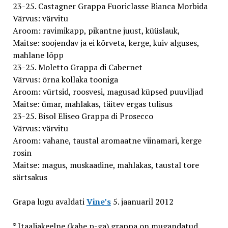
23-25. Castagner Grappa Fuoriclasse Bianca Morbida
Värvus: värvitu
Aroom: ravimikapp, pikantne juust, küüslauk,
Maitse: soojendav ja ei kõrveta, kerge, kuiv alguses,
mahlane lõpp
23-25. Moletto Grappa di Cabernet
Värvus: õrna kollaka tooniga
Aroom: vürtsid, roosvesi, magusad küpsed puuviljad
Maitse: ümar, mahlakas, täitev ergas tulisus
23-25. Bisol Eliseo Grappa di Prosecco
Värvus: värvitu
Aroom: vahane, taustal aromaatne viinamari, kerge
rosin
Maitse: magus, muskaadine, mahlakas, taustal tore
särtsakus
Grapa lugu avaldati
Vine’s
5. jaanuaril 2012
* Itaaliakeelne (kahe p-ga) grappa on mugandatud