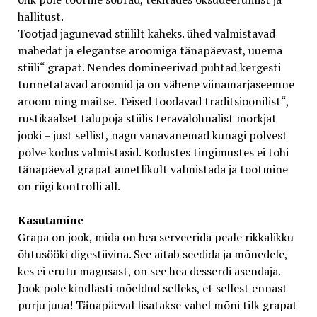
hallitust.
Tootjad jagunevad stiililt kaheks. ühed valmistavad
mahedat ja elegantse aroomiga tänapäevast, uuema
stiili“ grapat. Nendes domineerivad puhtad kergesti
tunnetatavad aroomid ja on vähene viinamarjaseemne
aroom ning maitse. Teised toodavad traditsioonilist“,
rustikaalset talupoja stiilis teravalõhnalist mõrkjat
jooki – just sellist, nagu vanavanemad kunagi põlvest
põlve kodus valmistasid. Kodustes tingimustes ei tohi
tänapäeval grapat ametlikult valmistada ja tootmine
on riigi kontrolli all.
Kasutamine
Grapa on jook, mida on hea serveerida peale rikkalikku
õhtusööki digestiivina. See aitab seedida ja mõnedele,
kes ei erutu magusast, on see hea desserdi asendaja.
Jook pole kindlasti mõeldud selleks, et sellest ennast
purju juua! Tänapäeval lisatakse vahel mõni tilk grapat