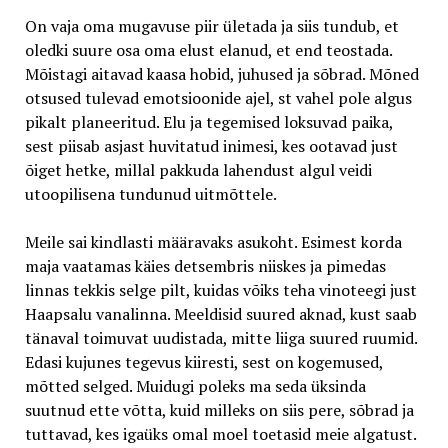
On vaja oma mugavuse piir ületada ja siis tundub, et
oledki suure osa oma elust elanud, et end teostada.
Mõistagi aitavad kaasa hobid, juhused ja sõbrad. Mõned
otsused tulevad emotsioonide ajel, st vahel pole algus
pikalt planeeritud. Elu ja tegemised loksuvad paika,
sest piisab asjast huvitatud inimesi, kes ootavad just
õiget hetke, millal pakkuda lahendust algul veidi
utoopilisena tundunud uitmõttele.
Meile sai kindlasti määravaks asukoht. Esimest korda
maja vaatamas käies detsembris niiskes ja pimedas
linnas tekkis selge pilt, kuidas võiks teha vinoteegi just
Haapsalu vanalinna. Meeldisid suured aknad, kust saab
tänaval toimuvat uudistada, mitte liiga suured ruumid.
Edasi kujunes tegevus kiiresti, sest on kogemused,
mõtted selged. Muidugi poleks ma seda üksinda
suutnud ette võtta, kuid milleks on siis pere, sõbrad ja
tuttavad, kes igaüks omal moel toetasid meie algatust.