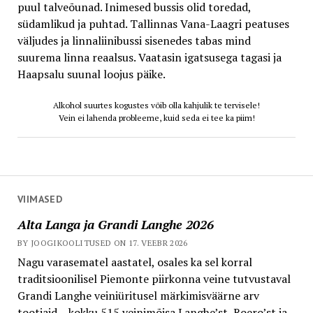
puul talveõunad. Inimesed bussis olid toredad,
südamlikud ja puhtad. Tallinnas Vana-Laagri peatuses
väljudes ja linnaliinibussi sisenedes tabas mind
suurema linna reaalsus. Vaatasin igatsusega tagasi ja
Haapsalu suunal loojus päike.
Alkohol suurtes kogustes võib olla kahjulik te tervisele!
Vein ei lahenda probleeme, kuid seda ei tee ka piim!
VIIMASED
Alta Langa ja Grandi Langhe 2026
BY JOOGIKOOLITUSED ON 17. VEEBR 2026
Nagu varasematel aastatel, osales ka sel korral
traditsioonilisel Piemonte piirkonna veine tutvustaval
Grandi Langhe veiniüritusel märkimisväärne arv
tootjaid – kokku 515 veinimõisa Langhe’st, Roero’st ja...