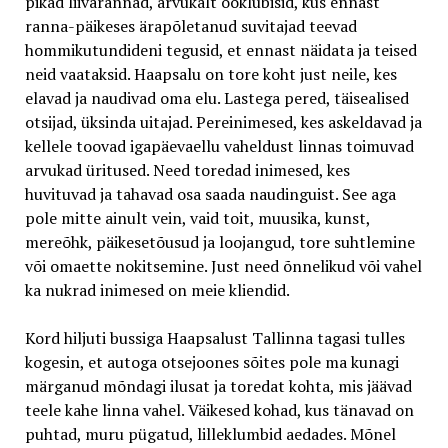
pikad liivarannad, arvukalt ööklubisid, kus ennast
ranna-päikeses ärapõletanud suvitajad teevad
hommikutundideni tegusid, et ennast näidata ja teised
neid vaataksid. Haapsalu on tore koht just neile, kes
elavad ja naudivad oma elu. Lastega pered, täisealised
otsijad, üksinda uitajad. Pereinimesed, kes askeldavad ja
kellele toovad igapäevaellu vaheldust linnas toimuvad
arvukad üritused. Need toredad inimesed, kes
huvituvad ja tahavad osa saada naudinguist. See aga
pole mitte ainult vein, vaid toit, muusika, kunst,
mereõhk, päikesetõusud ja loojangud, tore suhtlemine
või omaette nokitsemine. Just need õnnelikud või vahel
ka nukrad inimesed on meie kliendid.
Kord hiljuti bussiga Haapsalust Tallinna tagasi tulles
kogesin, et autoga otsejoones sõites pole ma kunagi
märganud mõndagi ilusat ja toredat kohta, mis jäävad
teele kahe linna vahel. Väikesed kohad, kus tänavad on
puhtad, muru pügatud, lilleklumbid aedades. Mõnel