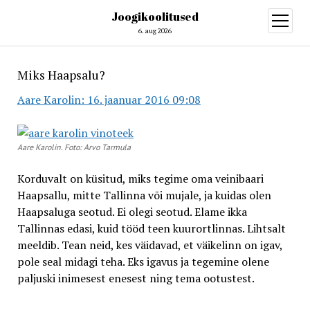
Joogikoolitused
open
menu
6. aug 2026
Miks Haapsalu?
Aare Karolin: 16. jaanuar 2016 09:08
Aare Karolin. Foto: Arvo Tarmula
Korduvalt on küsitud, miks tegime oma veinibaari
Haapsallu, mitte Tallinna või mujale, ja kuidas olen
Haapsaluga seotud. Ei olegi seotud. Elame ikka
Tallinnas edasi, kuid tööd teen kuurortlinnas. Lihtsalt
meeldib. Tean neid, kes väidavad, et väikelinn on igav,
pole seal midagi teha. Eks igavus ja tegemine olene
paljuski inimesest enesest ning tema ootustest.