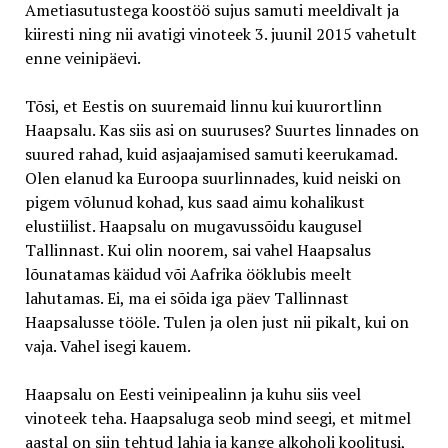
Ametiasutustega koostöö sujus samuti meeldivalt ja
kiiresti ning nii avatigi vinoteek 3. juunil 2015 vahetult
enne veinipäevi.
Tõsi, et Eestis on suuremaid linnu kui kuurortlinn
Haapsalu. Kas siis asi on suuruses? Suurtes linnades on
suured rahad, kuid asjaajamised samuti keerukamad.
Olen elanud ka Euroopa suurlinnades, kuid neiski on
pigem võlunud kohad, kus saad aimu kohalikust
elustiilist. Haapsalu on mugavussõidu kaugusel
Tallinnast. Kui olin noorem, sai vahel Haapsalus
lõunatamas käidud või Aafrika ööklubis meelt
lahutamas. Ei, ma ei sõida iga päev Tallinnast
Haapsalusse tööle. Tulen ja olen just nii pikalt, kui on
vaja. Vahel isegi kauem.
Haapsalu on Eesti veinipealinn ja kuhu siis veel
vinoteek teha. Haapsaluga seob mind seegi, et mitmel
aastal on siin tehtud lahja ja kange alkoholi koolitusi,