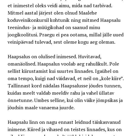
et inimestel oleks veidi aimu, mida nad tarbivad.
Mitmel aastal järjest olen olnud Maalehe
koduveinikonkursil kohtunik ning mitmed Haapsalu
teenindus- ja müügikohad on saanud minu
joogikoolitusi. Praegu ei pea ootama, millal jälle uued
veinipäevad tulevad, sest oleme kogu aeg olemas.
Haapsalus on olulised inimesed. Huvitavad,
omanäolised. Haapsalus voolab aeg rahulikult. Pole
sellist kiirustamist kui suurtes linnades. Igaühel on
oma tempo, kuigi nad väidavad, et neil on „kole kiire”.
Tallinnast kord nädalas Haapsalusse jõudes tunnen,
kuidas meelt valdab meeldiv rahu ja vahel üllatav
õnnetunne. Umbes selline, kui olin väike jõmpsikas ja
jõudsin maale vanaema juurde.
Haapsalu linn on nagu ennast leidnud täiskasvanud
inimene. Kiired ja vihased on teistes linnades, kus on