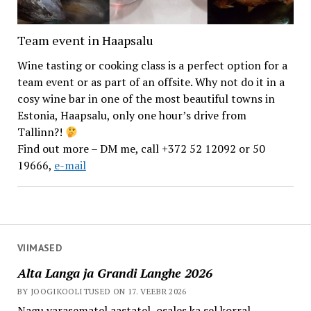
Team event in Haapsalu
Wine tasting or cooking class is a perfect option for a
team event or as part of an offsite. Why not do it in a
cosy wine bar in one of the most beautiful towns in
Estonia, Haapsalu, only one hour’s drive from
Tallinn?!
Find out more – DM me, call +372 52 12092 or 50
19666,
e-mail
VIIMASED
Alta Langa ja Grandi Langhe 2026
BY JOOGIKOOLITUSED ON 17. VEEBR 2026
Nagu varasematel aastatel, osales ka sel korral