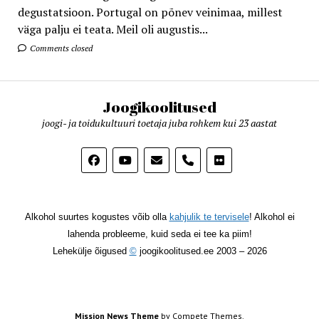
degustatsioon. Portugal on põnev veinimaa, millest
väga palju ei teata. Meil oli augustis...
Comments closed
Joogikoolitused
joogi- ja toidukultuuri toetaja juba rohkem kui 23 aastat
phone
Alkohol suurtes kogustes võib olla
kahjulik te tervisele
! Alkohol ei
lahenda probleeme, kuid seda ei tee ka piim!
Lehekülje õigused
©
joogikoolitused.ee 2003 – 2026
Mission News Theme
by Compete Themes.