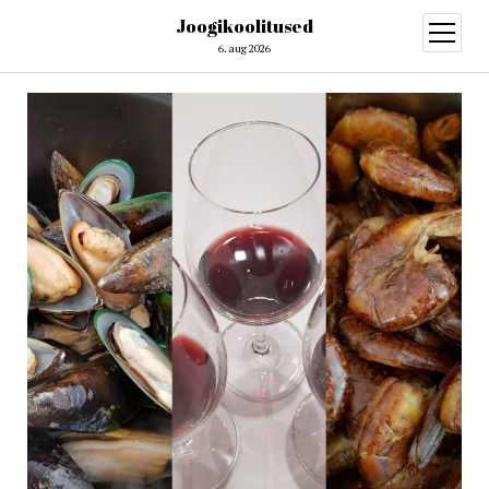
Joogikoolitused
open
menu
6. aug 2026