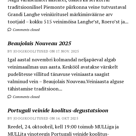
traditsioonilisel Piemonte piirkonna veine tutvustaval
Grandi Langhe veiniüritusel märkimisväärne arv
tootjaid – kokku 515 veinimõisa Langhe’st, Roero’st ja...
Comments closed
Beaujolais Nouveau 2025
BY JOOGIKOOLITUSED ON 17. NOV. 2025
Igal aastal novembri kolmandal neljapäeval algab
veinimaailmas uus aasta. Keskööl avatakse värskelt
pudelitesse villitud tänavuse veiniaasta saagist
valminud vein – Beaujolais Nouveau.Veiniaasta alguse
tähistamise traditsioon...
Comments closed
Portugali veinide koolitus-degustatsioon
BY JOOGIKOOLITUSED ON 14. OKT 2025
Reedel, 24. oktoobril, kell 19:00 toimub MULLiga ja
MULLita vinoteegis Portugali veinide koolitus-