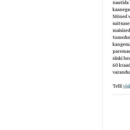
nautida 
kaanega 
Mõned vi
suitsuse
maisised
tumedus 
kangemat
paremad.
siiski h
60 kraad
varandus
Telli
vis