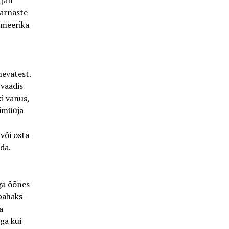
jali
sarnaste
Ameerika
nevatest.
 vaadis
i vanus,
imüüja
 või osta
da.
iga õõnes
pahaks –
a
ga kui