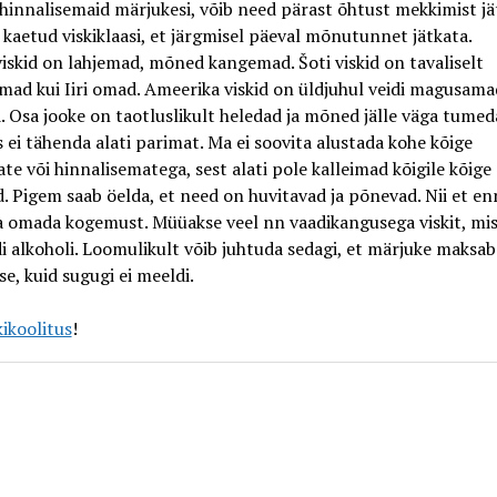
hinnalisemaid märjukesi, võib need pärast õhtust mekkimist jä
kaetud viskiklaasi, et järgmisel päeval mõnutunnet jätkata.
skid on lahjemad, mõned kangemad. Šoti viskid on tavaliselt
mad kui Iiri omad. Ameerika viskid on üldjuhul veidi magusama
. Osa jooke on taotluslikult heledad ja mõned jälle väga tumed
ei tähenda alati parimat. Ma ei soovita alustada kohe kõige
e või hinnalisematega, sest alati pole kalleimad kõigile kõige
 Pigem saab öelda, et need on huvitavad ja põnevad. Nii et en
ea omada kogemust. Müüakse veel nn vaadikangusega viskit, mi
i alkoholi. Loomulikult võib juhtuda sedagi, et märjuke maksab
e, kuid sugugi ei meeldi.
kikoolitus
!