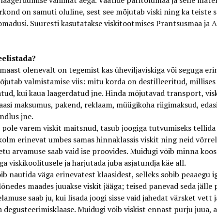
aagerdumise vähimat aega. Vaatide päritolumaa ja selle mater
rkond on samuti oluline, sest see mõjutab viski ning ka teiste 
omadusi. Suuresti kasutatakse viskitootmises Prantsusmaa ja 
eelistada?
maast olenevalt on tegemist kas üheviljaviskiga või seguga eri
jutab valmistamise viis: mitu korda on destilleeritud, millises
tud, kui kaua laagerdatud jne. Hinda mõjutavad transport, visk
laasi maksumus, pakend, reklaam, müügikoha riigimaksud, edas
ndlus jne.
s pole varem viskit maitsnud, tasub joogiga tutvumiseks tellida
kolm erinevat umbes samas hinnaklassis viskit ning neid võrrel
tu arvamuse saab vaid ise proovides. Muidugi võib minna koos
a viskikoolitusele ja harjutada juba asjatundja käe all.
õib nautida väga erinevatest klaasidest, selleks sobib peaaegu 
nedes maades juuakse viskit jääga; teised panevad seda jälle 
lamuse saab ju, kui lisada joogi sisse vaid jahedat värsket vett j
 degusteerimisklaase. Muidugi võib viskist ennast purju juua, a