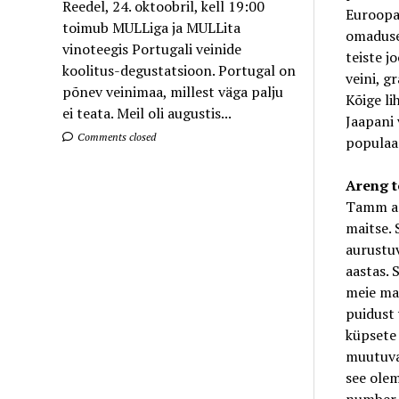
Reedel, 24. oktoobril, kell 19:00
Euroopa
toimub MULLiga ja MULLita
omadused
vinoteegis Portugali veinide
teiste j
koolitus-degustatsioon. Portugal on
veini, g
põnev veinimaa, millest väga palju
Kõige li
ei teata. Meil oli augustis...
Jaapani 
Comments closed
populaar
Areng 
Tamm ann
maitse. 
aurustuv
aastas. 
meie maa
puidust 
küpsete 
muutuvad
see olem