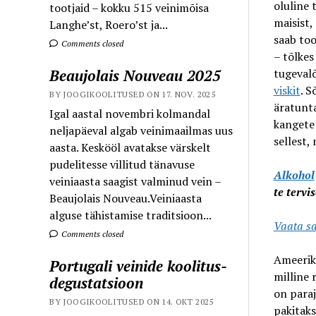
oluline 
tootjaid – kokku 515 veinimõisa
maisist,
Langhe’st, Roero’st ja...
saab too
Comments closed
– tõlke
Beaujolais Nouveau 2025
tugevalõ
viskit
. S
BY JOOGIKOOLITUSED ON 17. NOV. 2025
äratunta
Igal aastal novembri kolmandal
kangete 
neljapäeval algab veinimaailmas uus
sellest,
aasta. Keskööl avatakse värskelt
pudelitesse villitud tänavuse
Alkohol
veiniaasta saagist valminud vein –
te tervi
Beaujolais Nouveau.Veiniaasta
alguse tähistamise traditsioon...
Vaata sa
Comments closed
Ameerik
Portugali veinide koolitus-
milline 
degustatsioon
on paraj
BY JOOGIKOOLITUSED ON 14. OKT 2025
pakitak