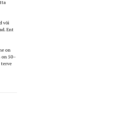
tta
d või
ad. Ent
ne on
s on 50–
 terve