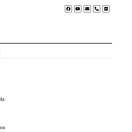
phone
da
 on