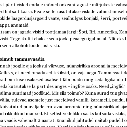
st pärit viskid endale mõned ookeanitaguste märjukeste vahv
 lihtsalt kaasa. Peale selle kasutatakse viskide valmistamisel
ookide laagerdusjärgseid vaate, sealhulgas konjaki, šerri, portvei
rappa anumaid.
htsam on jagada viskid tootjamaa järgi: Šoti, Iiri, Ameerika, Ka
viski. Tegelikult tehakse seda jooki peaaegu igal maal. Näiteks 
seim alkoholitoode just viski.
toimub tammevaadis.
ab joogile aja jooksul värvuse, nüansirikka aroomi ja meeldi
Selleks, et need omadused tekiksid, on vaja aega. Tammevaatid
ad piirituse osakesed osaliselt läbi puidu ning seda ligikaudu
Seda kutsutakse la part des anges – inglite osaks. Need „inglid”
ilma suurimad joodikud. Mis siis toimub? Kuna aurud tungiva
välja, tulevad asemele just meeldivad vanilli, karamelli, puidu, ii
kuivatatud puuviljade erutavad aroomid ning nüansirikkad aja
 rikkalikud maitsed. Et sellist vedelikku saaks kutsuda viskiks
a vaadis vähemalt 3 aastat. Enamikul juhtudel näitab pudelil o