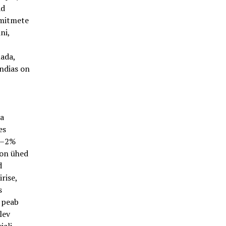
ad
 mitmete
ni,
nada,
Indias on
va
es
 1–2%
 on ühed
d
rise,
s
, peab
lev