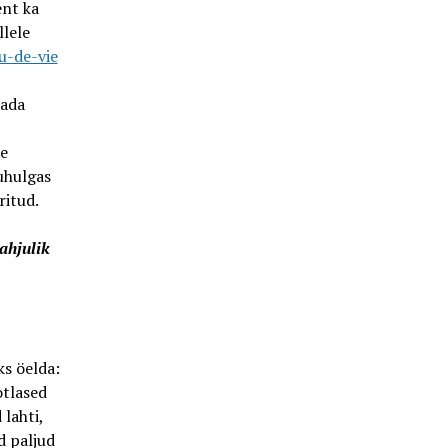
ent ka
llele
u-de-vie
tada
te
uuhulgas
ritud.
ahjulik
s öelda:
otlased
lahti,
d paljud