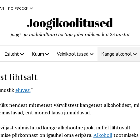
IAN
ПО РУССКИ
Joogikoolitused
joogi- ja toidukultuuri toetaja juba rohkem kui 23 aastat
Esileht
Kuum
Veinikoolitused
Kange alkohol
st lihtsalt
amuslik
eluvesi
“
üks nendest mitmetest värvilistest kangetest alkoholidest, mi
armastavad, ent mõned lausa jumaldavad.
viljast valmistatud kange alkohoolne jook, millel lähtuvalt
mise piirkonnast on igaühel oma eripära.
Alkoholi
tootmiseks