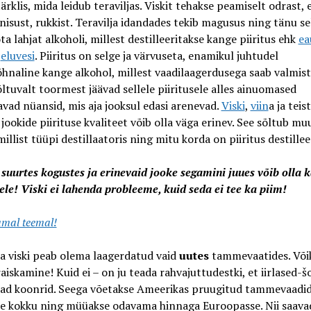
tärklis, mida leidub teraviljas. Viskit tehakse peamiselt odrast, 
 nisust, rukkist. Teravilja idandades tekib magusus ning tänu se
ta lahjat alkoholi, millest destilleeritakse kange piiritus ehk
ea
s
eluvesi
. Piiritus on selge ja värvuseta, enamikul juhtudel
hnaline kange alkohol, millest vaadilaagerdusega saab valmis
õltuvalt toormest jäävad sellele piiritusele alles ainuomased
vad nüansid, mis aja jooksul edasi arenevad.
Viski
,
viin
a ja teis
jookide piirituse kvaliteet võib olla väga erinev. See sõltub m
 millist tüüpi destillaatoris ning mitu korda on piiritus destillee
suurtes kogustes ja erinevaid jooke segamini juues võib olla k
sele! Viski ei lahenda probleeme, kuid seda ei tee ka piim!
mal teemal!
a viski peab olema laagerdatud vaid
uutes
tammevaatides. Võik
raiskamine! Kuid ei – on ju teada rahvajuttudestki, et iirlased-š
ad koonrid. Seega võetakse Ameerikas pruugitud tammevaadid 
se kokku ning müüakse odavama hinnaga Euroopasse. Nii saava