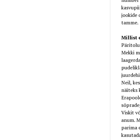
number l
kasvupii
jookide 
tamme.
Millist 
Päritolu
Mekki mõ
laagerda
pudelik
juurdehi
Neil, ke
näiteks 
Erapoole
sõpradeg
Viskit v
anum. Mõ
parima e
kasutada