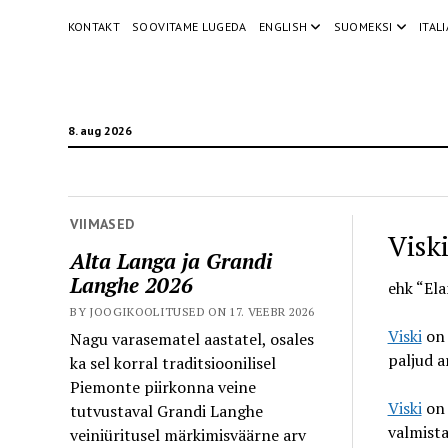
KONTAKT
SOOVITAME LUGEDA
ENGLISH
SUOMEKSI
ITAL
8. aug 2026
VIIMASED
Viski
Alta Langa ja Grandi
Langhe 2026
ehk “El
BY JOOGIKOOLITUSED ON 17. VEEBR 2026
Viski
on 
Nagu varasematel aastatel, osales
paljud 
ka sel korral traditsioonilisel
Piemonte piirkonna veine
Viski
on 
tutvustaval Grandi Langhe
valmista
veiniüritusel märkimisväärne arv