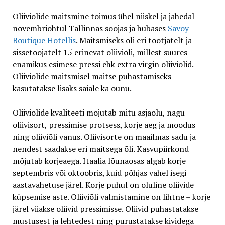
Oliiviõlide maitsmine toimus ühel niiskel ja jahedal
novembriõhtul Tallinnas soojas ja hubases
Savoy
Boutique Hotellis
. Maitsmiseks oli eri tootjatelt ja
sissetoojatelt 15 erinevat oliiviõli, millest suures
enamikus esimese pressi ehk extra virgin oliiviõlid.
Oliiviõlide maitsmisel maitse puhastamiseks
kasutatakse lisaks saiale ka õunu.
Oliiviõlide kvaliteeti mõjutab mitu asjaolu, nagu
oliivisort, pressimise protsess, korje aeg ja moodus
ning oliiviõli vanus. Oliivisorte on maailmas sadu ja
nendest saadakse eri maitsega õli. Kasvupiirkond
mõjutab korjeaega. Itaalia lõunaosas algab korje
septembris või oktoobris, kuid põhjas vahel isegi
aastavahetuse järel. Korje puhul on oluline oliivide
küpsemise aste. Oliiviõli valmistamine on lihtne – korje
järel viiakse oliivid pressimisse. Oliivid puhastatakse
mustusest ja lehtedest ning purustatakse kividega