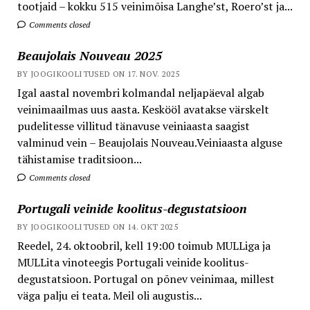
tootjaid – kokku 515 veinimõisa Langhe’st, Roero’st ja...
Comments closed
Beaujolais Nouveau 2025
BY JOOGIKOOLITUSED ON 17. NOV. 2025
Igal aastal novembri kolmandal neljapäeval algab
veinimaailmas uus aasta. Keskööl avatakse värskelt
pudelitesse villitud tänavuse veiniaasta saagist
valminud vein – Beaujolais Nouveau.Veiniaasta alguse
tähistamise traditsioon...
Comments closed
Portugali veinide koolitus-degustatsioon
BY JOOGIKOOLITUSED ON 14. OKT 2025
Reedel, 24. oktoobril, kell 19:00 toimub MULLiga ja
MULLita vinoteegis Portugali veinide koolitus-
degustatsioon. Portugal on põnev veinimaa, millest
väga palju ei teata. Meil oli augustis...