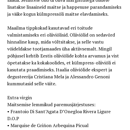
saada. Sellistele olio di oliva märgistusega õlidele
lisatakse lisaaineid maitse ja happesuse parandamiseks
ja väike kogus külmpressõli maitse elavdamiseks.
Maailma tippkokad kasutavad eri toitude
valmistamiseks eri oliiviõlisid. Oliiviõlid on sedavõrd
hinnaline kaup, mida võltsitakse, ja selle vastu
võideldakse tootjamaades üha aktiivsemalt. Mingil
põhjusel kehtib Eestis oliiviõlide kohta arvamus ja vist
õpetatakse ka kokakoolides, et külmpress-oliiviõli ei
kasutata praadimiseks. Itaalia oliiviõlide ekspert ja
degusteerija Cristiana Mela ja Alessandro Genoni
kummutasid selle väite.
Extra virgin
Maitsemise lemmikud paremusjärjestuses:
• Frantoio Di Sant’Agata D’Onegloa Rivera Ligure
D.O.P
• Marquise de Griñon Arbequina Picual