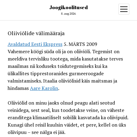
Joogikoolitused
open
menu
8. aug 2026
Oliiviõlide välimääraja
Avaldatud Eesti Ekspress
5. MÄRTS 2009
Vahemere köögi süda oli ja on oliiviõli. Tegemist on
meeldiva tervisliku tootega, mida kasutatakse terves
maailmas nii koduseks toidutegemiseks kui ka
ülikallites tipprestoranides gurmeeroogade
valmistamiseks. Itaalia oliiviõlisid käis maitsmas ja
hindamas
Aare Karolin
.
Oliiviõlid on minu jaoks olnud peagu alati seotud
veinidega, sest seal, kus toodetakse veine, on väheste
eranditega klimaatiliselt sobilik kasvatada ka oliivipuid.
Kunagi ühel reisil kuulsin väidet, et pere, kellel on üks
oliivipuu – see nälga ei jää.