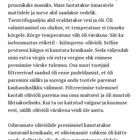
pruunikaks massiks. Mass laotatakse ümaratele
mattidele ja surve abil saadakse vedelik.
Tsentrifugaaljõu abil eraldatakse vesi ja õli. Õli
valmistamisel on oluline, et temperatuur ei tõuseks
kõrgele. Kõrge temperatuur viib õli värskuse. Siit ka
iseloomustus etiketil – külmpress-oliiviõli. Sellise
protsessi käigus ei kasutata kemikaale. Seda väljendab
nimi extra virgin või extra vergine ehk esimese
pressimise värske tulemus. Osa suuri tootjaid
filtreerivad saadud õli enne pudeldamist, et õli
paremini säiliks ja sooviga anda tootele paremat
kaubanduslikku välimust. Filtreerimise tulemusel
kaotab oliiviõli parema osa oma maitsest ja õli muutub
lihtsakoeliseks. Kui ta on kaitstud valguse ja kuumuse
eest, säilib oliiviõli värskena veidi üle aasta.
Odavamate oliiviõlide pressimisel kasutatakse
vastavaid kemikaale, et oliivimassist rohkem õli kätte