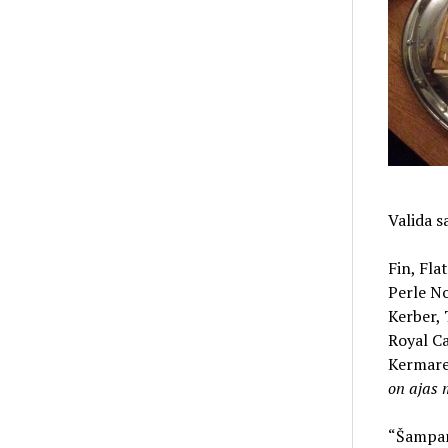
Valida s
Fin, Fla
Perle No
Kerber, 
Royal Ca
Kermaree
on ajas 
“Šampanj