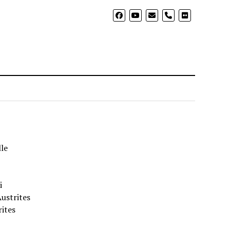
phone
le
i
Austrites
rites