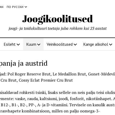
IAN
ПО РУССКИ
Joogikoolitused
joogi- ja toidukultuuri toetaja juba rohkem kui 23 aastat
Esileht
Kuum
Veinikoolitused
Kange alkohol
anja ja austrid
ad: Pol Roger Reserve Brut, Le Medaillon Brut, Gonet-Médevil
Cru Brut, Cossy Eclat Premier Cru Brut
isaldavad rohkesti tsinki, lisaks sellele on neis palju teisi olulis
mente: vaske, rauda, kaltsiumi, joodi, fosforit, nikotiinhapet. 
 B12-, B1-, B2-, PP-, A- ja D-vitamiini. Tervisele on kasulik aust
 rasvhapete kombinatsioon, milles on palju oomega-3-