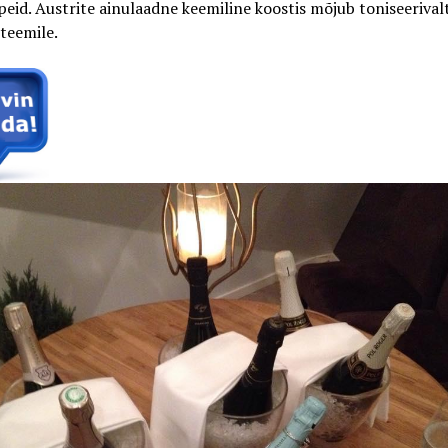
eid. Austrite ainulaadne keemiline koostis mõjub toniseerival
teemile.