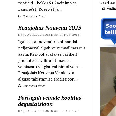
rasvhapp
tootjaid – kokku 515 veinimõisa
närvisüs
Langhe’st, Roero’st ja...
Comments closed
Beaujolais Nouveau 2025
BY JOOGIKOOLITUSED ON 17. NOV. 2025
Igal aastal novembri kolmandal
neljapäeval algab veinimaailmas uus
aasta. Keskööl avatakse värskelt
pudelitesse villitud tänavuse
veiniaasta saagist valminud vein –
Beaujolais Nouveau.Veiniaasta
alguse tähistamise traditsioon...
Comments closed
Portugali veinide koolitus-
degustatsioon
BY JOOGIKOOLITUSED ON 14. OKT 2025