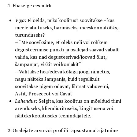
1. Ebaselge eesmärk
Viga:
Ei öelda, miks koolitust soovitakse – kas
meelelahutuseks, harimiseks, meeskonnatööks,
turunduseks?
– “Me sooviksime, et oleks neli või rohkem
degusteerimise punkti ja osalejad saavad vabalt
valida, kas nad degusteerivad/joovad õlut,
šampanjat, viskit või konjakit“
– Valitakse hea/edeva kõlaga joogi nimetus,
nagu näiteks šampanja, kuid tegelikult
soovitakse pigem odavat, lihtsat vahuveini,
Astit, Proseccot või Cavat
Lahendus:
Selgita, kas koolitus on mõeldud tiimi
arenduseks, kliendiürituseks, kingitusena või
näiteks koolituseks teenindajatele.
2. Osalejate arvu või profiili täpsustamata jätmine