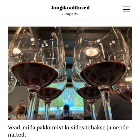
Joogikoolitused
open
menu
6. aug 2026
Vead, mida pakkumist küsides tehakse ja nende
näited: