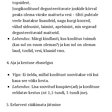
topsidest.
Joogikoolitusel degusteeritavate jookide kõrval
peaks olema värske maitseta vesi – tihti puhtale
veele lisatakse lisandeid, nagu kurgi koored,
viilud sidrunist, laimist, apelsinist, mis segavad
degusteeritavaid maitseid.
Lahendus:
Märgi kindlasti, kus koolitus toimub
(kas sul on ruum olemas?) ja kas sul on olemas
laud, toolid, vesi, klaasid vms.
4. Aja ja kestuse ebaselgus
Viga:
Ei öelda, millal koolitust soovitakse või kui
kaua see võiks kesta.
Lahendus:
Lisa soovitud kuupäev(ad) ja koolituse
eeldatav kestus (nt 1,5 tundi, 3 tundi jne).
5. Eelarvest rääkimata jätmine