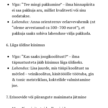
Viga:
“Tee mingi pakkumine” – ilma hinnapiirita
ei saa pakkuja aru, millist kvaliteeti või sisu
oodatakse.
Lahendus:
Anna orienteeruv eelarvevahemik (nt
“oleme arvestanud ca 500–700 eurot”), et
pakkuja saaks sobiva lahenduse välja pakkuda.
6. Liiga üldine küsimus
Viga:
“Kas saaks joogikoolitust?” – ilma
täpsustusteta jääb küsimus liiga üldiseks.
Lahendus:
Lisa juurde, mis tüüpi koolitust sa
mõtled – veinikoolitus, käsitööõlle töötuba, gin
& tonic meistriklass, kokteilide valmistamine
jne.
7. Erisoovide või piirangute mainimata jätmine