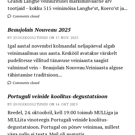
Grandi Langhe veiniüritusel märkimisväärne arv
tootjaid – kokku 515 veinimõisa Langhe’st, Roero’st ja...
Comments closed
Beaujolais Nouveau 2025
BY JOOGIKOOLITUSED ON 17. NOV. 2025
Igal aastal novembri kolmandal neljapäeval algab
veinimaailmas uus aasta. Keskööl avatakse värskelt
pudelitesse villitud tänavuse veiniaasta saagist
valminud vein – Beaujolais Nouveau.Veiniaasta alguse
tähistamise traditsioon...
Comments closed
Portugali veinide koolitus-degustatsioon
BY JOOGIKOOLITUSED ON 14. OKT 2025
Reedel, 24. oktoobril, kell 19:00 toimub MULLiga ja
MULLita vinoteegis Portugali veinide koolitus-
degustatsioon. Portugal on põnev veinimaa, millest
väga palju ei teata. Meil oli augustis...