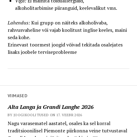
Viga:
Ei mainita toiduallergiaid,
alkoholitarbimise piiranguid, keelevalikut vms.
Lahendus:
Kui grupp on näiteks alkoholivaba,
rahvusvaheline või vajab koolitust inglise keeles, maini
seda kohe.
Erinevast toormest joogid võivad tekitada osalejates
lisaks joobele terviseprobleeme
VIIMASED
Alta Langa ja Grandi Langhe 2026
BY JOOGIKOOLITUSED ON 17. VEEBR 2026
Nagu varasematel aastatel, osales ka sel korral
traditsioonilisel Piemonte piirkonna veine tutvustaval