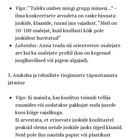
Viga:
“Tuleks umbes mingi grupp inimesi…” –
ilma konkreetsete arvudeta on raske hinnata
jookide, klaaside, ruumi jms vajadust. “Meil on
50-100 osalejat, kuid kindlasti kõik pole
jookidest huvitatud“
Lahendus:
Anna teada nii orienteeruv osalejate
arv kui ka osalejate profiil (kas on kogenud
joogihuvilised või pigem algajad).
3. Asukoha ja tehniliste tingimuste täpsustamata
jätmine
Viga:
Ei mainita, kas koolitus toimub tellija
ruumides või oodatakse pakkujat enda juurde
koos kõige vajalikuga.
Ei arvestata, et erinevate jookide koolitustel
peaksid olema nende jookide jaoks õiged klaasid.
Neid pole ilus nautida papist või plastikust