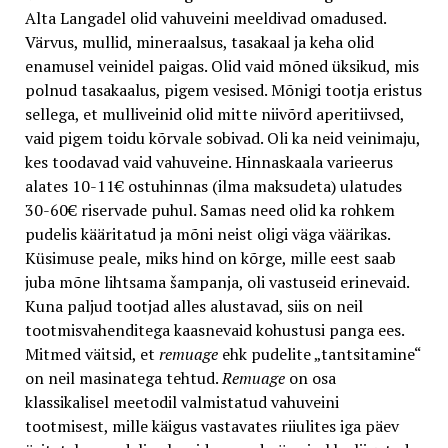
Alta Langadel olid vahuveini meeldivad omadused.
Värvus, mullid, mineraalsus, tasakaal ja keha olid
enamusel veinidel paigas. Olid vaid mõned üksikud, mis
polnud tasakaalus, pigem vesised. Mõnigi tootja eristus
sellega, et mulliveinid olid mitte niivõrd aperitiivsed,
vaid pigem toidu kõrvale sobivad. Oli ka neid veinimaju,
kes toodavad vaid vahuveine. Hinnaskaala varieerus
alates 10-11€ ostuhinnas (ilma maksudeta) ulatudes
30-60€ riservade puhul. Samas need olid ka rohkem
pudelis kääritatud ja mõni neist oligi väga väärikas.
Küsimuse peale, miks hind on kõrge, mille eest saab
juba mõne lihtsama šampanja, oli vastuseid erinevaid.
Kuna paljud tootjad alles alustavad, siis on neil
tootmisvahenditega kaasnevaid kohustusi panga ees.
Mitmed väitsid, et
remuage
ehk pudelite „tantsitamine“
on neil masinatega tehtud.
Remuage
on osa
klassikalisel meetodil valmistatud vahuveini
tootmisest, mille käigus vastavates riiulites iga päev