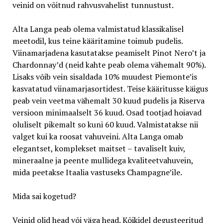
veinid on võitnud rahvusvahelist tunnustust.
Alta Langa peab olema valmistatud klassikalisel
meetodil, kus teine kääritamine toimub pudelis.
Viinamarjadena kasutatakse peamiselt Pinot Nero’t ja
Chardonnay’d (neid kahte peab olema vähemalt 90%).
Lisaks võib vein sisaldada 10% muudest Piemonte’is
kasvatatud viinamarjasortidest. Teise kääritusse käigus
peab vein veetma vähemalt 30 kuud pudelis ja Riserva
versioon minimaalselt 36 kuud. Osad tootjad hoiavad
oluliselt pikemalt so kuni 60 kuud. Valmistatakse nii
valget kui ka roosat vahuveini. Alta Langa omab
elegantset, komplekset maitset – tavaliselt kuiv,
mineraalne ja peente mullidega kvaliteetvahuvein,
mida peetakse Itaalia vastuseks Champagne’ile.
Mida sai kogetud?
Veinid olid head või väga head. Kõikidel degusteeritud