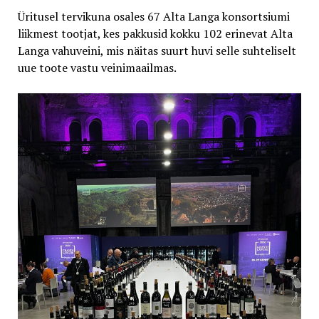
Üritusel tervikuna osales 67 Alta Langa konsortsiumi
liikmest tootjat, kes pakkusid kokku 102 erinevat Alta
Langa vahuveini, mis näitas suurt huvi selle suhteliselt
uue toote vastu veinimaailmas.