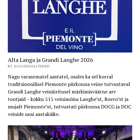
Alta Langa ja Grandi Langhe 2026
BY JOOGIKOOLITUSED
Nagu varasematel aastatel, osales ka sel korral
traditsioonilisel Piemonte piirkonna veine tutvustaval
Grandi Langhe veiniüritusel märkimisväärne arv
tootjaid – kokku 515 veinimõisa Langhe’st, Roero’st ja
mujalt Piemonte’st, tutvustati piirkonna DOCG ja DOC
veinide uusi aastakäike.