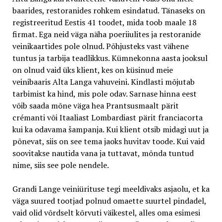
baarides, restoranides rohkem esindatud. Tänaseks on
registreeritud Eestis 41 toodet, mida toob maale 18
firmat. Ega neid väga näha poeriiulites ja restoranide
veinikaartides pole olnud. Põhjusteks vast vähene
tuntus ja tarbija teadlikkus. Kümnekonna aasta jooksul
on olnud vaid üks klient, kes on küsinud meie
veinibaaris Alta Langa vahuveini. Kindlasti mõjutab
tarbimist ka hind, mis pole odav. Sarnase hinna eest
võib saada mõne väga hea Prantsusmaalt pärit
crémanti või Itaaliast Lombardiast pärit franciacorta
kui ka odavama šampanja. Kui klient otsib midagi uut ja
põnevat, siis on see tema jaoks huvitav toode. Kui vaid
soovitakse nautida vana ja tuttavat, mõnda tuntud
nime, siis see pole nendele.
Grandi Lange veiniürituse tegi meeldivaks asjaolu, et ka
väga suured tootjad polnud omaette suurtel pindadel,
vaid olid võrdselt kõrvuti väikestel, alles oma esimesi