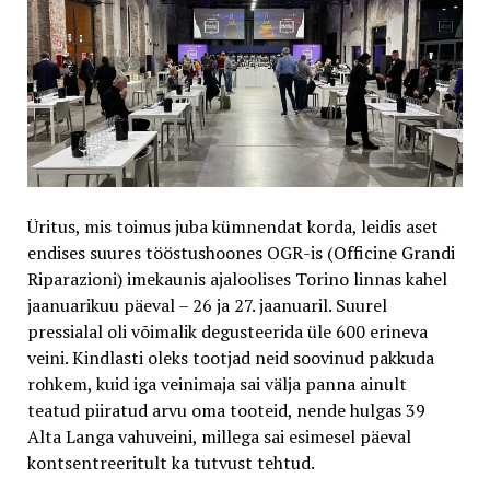
Üritus, mis toimus juba kümnendat korda, leidis aset
endises suures tööstushoones OGR-is (Officine Grandi
Riparazioni) imekaunis ajaloolises Torino linnas kahel
jaanuarikuu päeval – 26 ja 27. jaanuaril. Suurel
pressialal oli võimalik degusteerida üle 600 erineva
veini. Kindlasti oleks tootjad neid soovinud pakkuda
rohkem, kuid iga veinimaja sai välja panna ainult
teatud piiratud arvu oma tooteid, nende hulgas 39
Alta Langa vahuveini, millega sai esimesel päeval
kontsentreeritult ka tutvust tehtud.