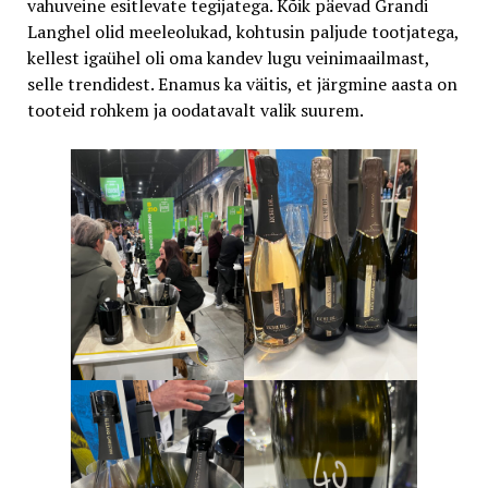
vahuveine esitlevate tegijatega. Kõik päevad Grandi
Langhel olid meeleolukad, kohtusin paljude tootjatega,
kellest igaühel oli oma kandev lugu veinimaailmast,
selle trendidest. Enamus ka väitis, et järgmine aasta on
tooteid rohkem ja oodatavalt valik suurem.