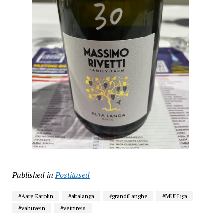
Published in
Postitused
#Aare Karolin
#altalanga
#grandiLanghe
#MULLiga
#vahuvein
#veinireis