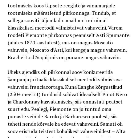
tootmiseks koos täpsete reeglite ja viinamarjade
tootmiseks määratletud piirkonnaga. Tundub, et
sellega sooviti jäljendada maailma tuntuimat
klassikalisel meetodil valmistatvat vahuveini. Varem
toodeti Piemonte piirkonnas peamiselt Asti Spumante
(alates 1870. aastatest), mis on magus Moscato
vahuvein, Moscato d’Asti, kui kergeja magus vahuvein,
Brachetto d’Acqui, mis on punane magus vahuvein.
Üheks ajendiks oli piirkonnal soov konkureerida
šampanja ja itaalia klassikalisel meetodil valmistava
vahuveini franciacortaga
.
Kuna Langhe kõrgustikud
(250+ meetrit) tundusid sobivat ideaalselt Pinot Nero
ja Chardonnay kasvatamiseks, siis ennustati peatset
suurt edu. Pealegi, Piemonte on ju tuntud oma
punaste veinide Barolo ja Barbaresco poolest, siis
taheti nende kõrvale ka edevat vahuveini. Samuti oli
soov eristuda teistest kohalikest vahuveinidest – Alta