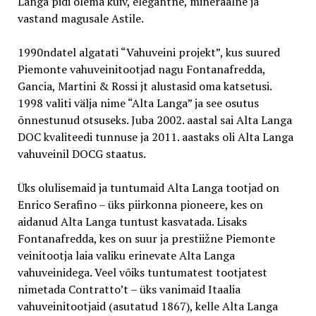
Langa pidi olema kuiv, elegantne, mineraalne ja
vastand magusale Astile.
1990ndatel algatati “Vahuveini projekt”, kus suured
Piemonte vahuveinitootjad nagu Fontanafredda,
Gancia, Martini & Rossi jt alustasid oma katsetusi.
1998 valiti välja nime “Alta Langa” ja see osutus
õnnestunud otsuseks. Juba 2002. aastal sai Alta Langa
DOC kvaliteedi tunnuse ja 2011. aastaks oli Alta Langa
vahuveinil DOCG staatus.
Üks olulisemaid ja tuntumaid Alta Langa tootjad on
Enrico Serafino – üks piirkonna pioneere, kes on
aidanud Alta Langa tuntust kasvatada. Lisaks
Fontanafredda, kes on suur ja prestiižne Piemonte
veinitootja laia valiku erinevate Alta Langa
vahuveinidega. Veel võiks tuntumatest tootjatest
nimetada Contratto’t – üks vanimaid Itaalia
vahuveinitootjaid (asutatud 1867), kelle Alta Langa