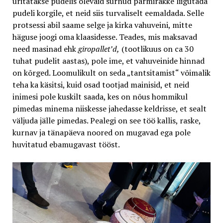
üritatakse pudelis olevaid surnud pärmirakke liigutada
pudeli korgile, et neid siis turvaliselt eemaldada. Selle
protsessi abil saame selge ja kirka vahuveini, mitte
häguse joogi oma klaasidesse. Teades, mis maksavad
need masinad ehk
giropallet’d,
(tootlikuus on ca 30
tuhat pudelit aastas), pole ime, et vahuveinide hinnad
on kõrged. Loomulikult on seda „tantsitamist“ võimalik
teha ka käsitsi, kuid osad tootjad mainisid, et neid
inimesi pole kuskilt saada, kes on nõus hommikul
pimedas minema niiskesse jahedasse keldrisse, et sealt
väljuda jälle pimedas. Pealegi on see töö kallis, raske,
kurnav ja tänapäeva noored on mugavad ega pole
huvitatud ebamugavast tööst.