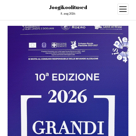
Joogikoolitused
open
menu
8. aug 2026