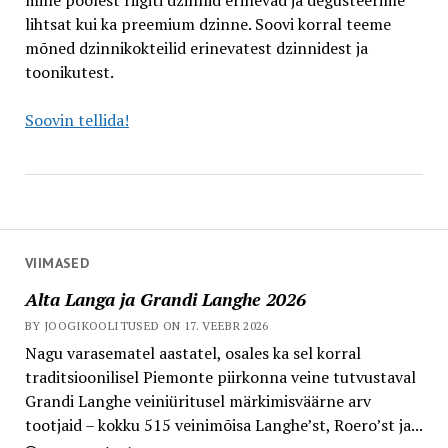
mille poolest riigiti dzinnid erinevad ja degusteerime
lihtsat kui ka preemium dzinne. Soovi korral teeme
mõned dzinnikokteilid erinevatest dzinnidest ja
toonikutest.
Soovin tellida!
VIIMASED
Alta Langa ja Grandi Langhe 2026
BY JOOGIKOOLITUSED ON 17. VEEBR 2026
Nagu varasematel aastatel, osales ka sel korral
traditsioonilisel Piemonte piirkonna veine tutvustaval
Grandi Langhe veiniüritusel märkimisväärne arv
tootjaid – kokku 515 veinimõisa Langhe’st, Roero’st ja...