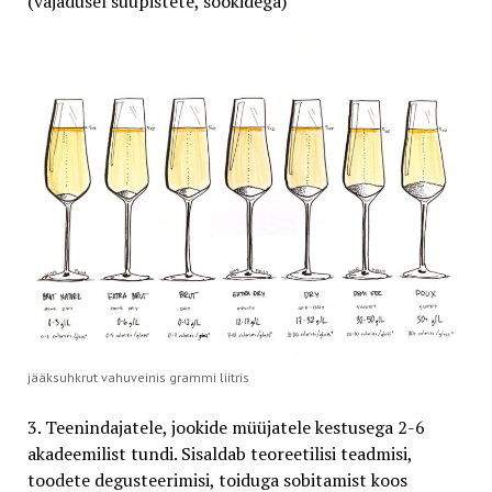
(vajadusel suupistete, söökidega)
jääksuhkrut vahuveinis grammi liitris
3. Teenindajatele, jookide müüjatele kestusega 2-6
akadeemilist tundi. Sisaldab teoreetilisi teadmisi,
toodete degusteerimisi, toiduga sobitamist koos