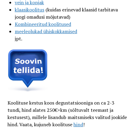
vein ja konjak
klaasikoolitus
(kuidas erinevad klaasid tarbitava
joogi omadusi mõjutavad)
Kombineeritud koolitused
meeleolukad ühiskokkamised
jpt.
Koolituse kestus koos degustatsiooniga on ca 2-3
tundi, hind alates 250€+km (sõltuvalt teemast ja
kestusest), millele lisandub maitsmiseks valitud jookide
hind. Vaata, kujuneb koolituse
hind
!