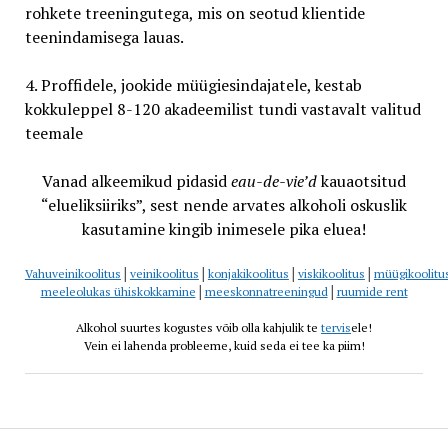
rohkete treeningutega, mis on seotud klientide
teenindamisega lauas.
4. Proffidele, jookide müügiesindajatele, kestab
kokkuleppel 8-120 akadeemilist tundi vastavalt valitud
teemale
Vanad alkeemikud pidasid
eau-de-vie’d
kauaotsitud
“elueliksiiriks”, sest nende arvates alkoholi oskuslik
kasutamine kingib inimesele pika eluea!
Vahuveinikoolitus
│
veinikoolitus
│
konjakikoolitus
│
viskikoolitus
│
müügikoolitu
meeleolukas ühiskokkamine
│
meeskonnatreeningud
│
ruumide rent
Alkohol suurtes kogustes võib olla kahjulik te
tervis
ele!
Vein ei lahenda probleeme, kuid seda ei tee ka piim!