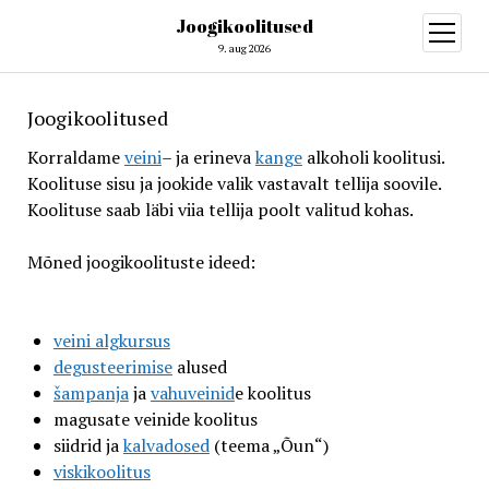
Joogikoolitused
open
menu
9. aug 2026
Joogikoolitused
Korraldame
veini
– ja erineva
kange
alkoholi koolitusi.
Koolituse sisu ja jookide valik vastavalt tellija soovile.
Koolituse saab läbi viia tellija poolt valitud kohas.
Mõned joogikoolituste ideed:
veini algkursus
degusteerimise
alused
šampanja
ja
vahuveinid
e koolitus
magusate veinide koolitus
siidrid ja
kalvadosed
(teema „Õun“)
viskikoolitus