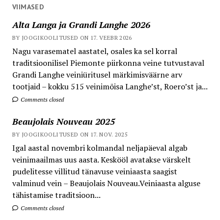
VIIMASED
Alta Langa ja Grandi Langhe 2026
BY JOOGIKOOLITUSED ON 17. VEEBR 2026
Nagu varasematel aastatel, osales ka sel korral
traditsioonilisel Piemonte piirkonna veine tutvustaval
Grandi Langhe veiniüritusel märkimisväärne arv
tootjaid – kokku 515 veinimõisa Langhe’st, Roero’st ja...
Comments closed
Beaujolais Nouveau 2025
BY JOOGIKOOLITUSED ON 17. NOV. 2025
Igal aastal novembri kolmandal neljapäeval algab
veinimaailmas uus aasta. Keskööl avatakse värskelt
pudelitesse villitud tänavuse veiniaasta saagist
valminud vein – Beaujolais Nouveau.Veiniaasta alguse
tähistamise traditsioon...
Comments closed