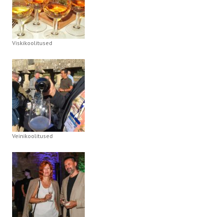
Viskikoolitused
Veinikoolitused