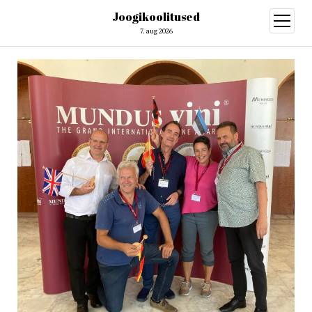
Joogikoolitused
open
menu
7. aug 2026