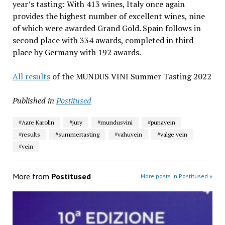
year’s tasting: With 413 wines, Italy once again
provides the highest number of excellent wines, nine
of which were awarded Grand Gold. Spain follows in
second place with 334 awards, completed in third
place by Germany with 192 awards.
All results
of the MUNDUS VINI Summer Tasting 2022
Published in
Postitused
#Aare Karolin
#jury
#mundusvini
#punavein
#results
#summertasting
#vahuvein
#valge vein
#vein
More from
Postitused
More posts in Postitused »