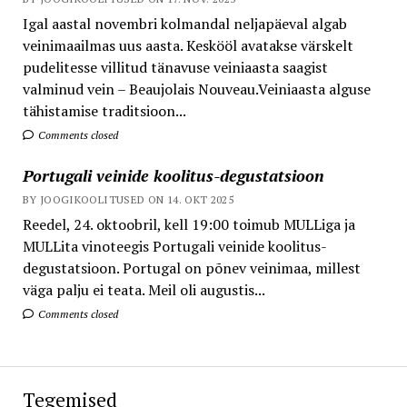
Igal aastal novembri kolmandal neljapäeval algab
veinimaailmas uus aasta. Keskööl avatakse värskelt
pudelitesse villitud tänavuse veiniaasta saagist
valminud vein – Beaujolais Nouveau.Veiniaasta alguse
tähistamise traditsioon...
Comments closed
Portugali veinide koolitus-degustatsioon
BY JOOGIKOOLITUSED ON 14. OKT 2025
Reedel, 24. oktoobril, kell 19:00 toimub MULLiga ja
MULLita vinoteegis Portugali veinide koolitus-
degustatsioon. Portugal on põnev veinimaa, millest
väga palju ei teata. Meil oli augustis...
Comments closed
Tegemised