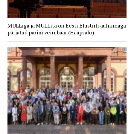
MULLiga ja MULLita on Eesti Elustiili auhinnaga
pärjatud parim veinibaar (Haapsalu)