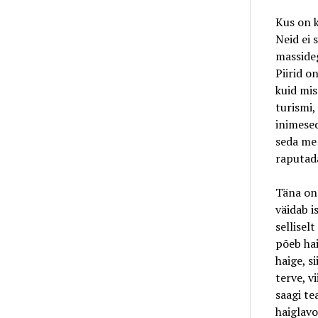
Kus on k
Neid ei 
massideg
Piirid o
kuid mis
turismi,
inimesed
seda me
raputad
Täna on
väidab i
sellisel
põeb hai
haige, s
terve, v
saagi te
haiglavo