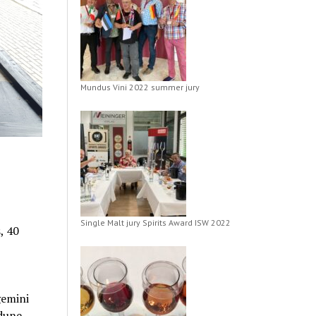
Mundus Vini 2022 summer jury
Single Malt jury Spirits Award ISW 2022
, 40
gemini
odune