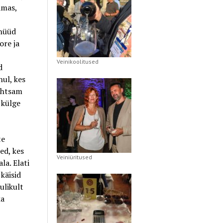
amas,
 nüüd
ore ja
Veinikoolitused
d
ul, kes
lihtsam
 külge
te
ed, kes
Veiniüritused
la. Elati
käisid
ulikult
ka