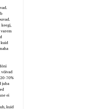
vad.
ub
buvad.
 keegi,
a varem
ud
 kuid
 maha
Mõni
 võivad
. 20-70%
d juba
led
nne ei
ub, kuid