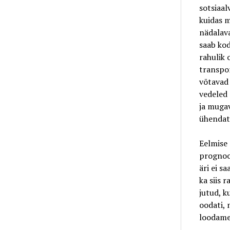
sotsiaal
kuidas 
nädalava
saab kod
rahulik 
transpor
võtavad 
vedeled 
ja mugav
ühendat
Eelmise 
prognoos
äri ei s
ka siis 
jutud, k
oodati, 
loodame,