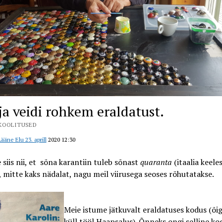
ja veidi rohkem eraldatust.
KOOLITUSED
ääne Elu 23. aprill
2020 12:30
 siis nii, et sõna karantiin tuleb sõnast
quaranta
(itaalia keeles
, mitte kaks nädalat, nagu meil viirusega seoses rõhutatakse.
Meie istume jätkuvalt eraldatuses kodus (õi
küll tööl Haapsalus). Õnneks ongi selline k