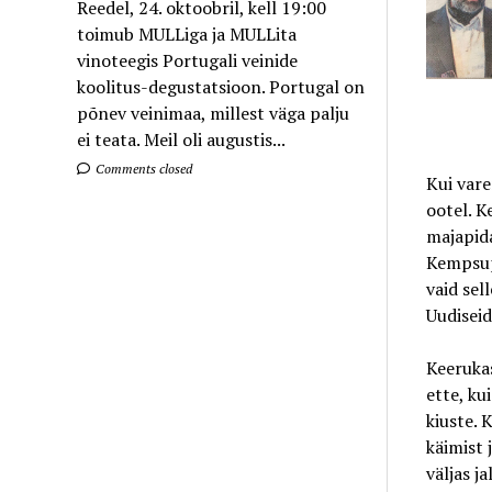
Reedel, 24. oktoobril, kell 19:00
toimub MULLiga ja MULLita
vinoteegis Portugali veinide
koolitus-degustatsioon. Portugal on
põnev veinimaa, millest väga palju
ei teata. Meil oli augustis...
Comments closed
Kui vare
ootel. K
majapida
Kempsupa
vaid sel
Uudiseid
Keerukas
ette, ku
kiuste. 
käimist 
väljas j