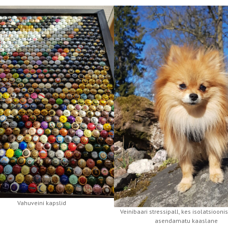
Vahuveini kapslid
Veinibaari stressipall, kes isolatsiooni
asendamatu kaaslane