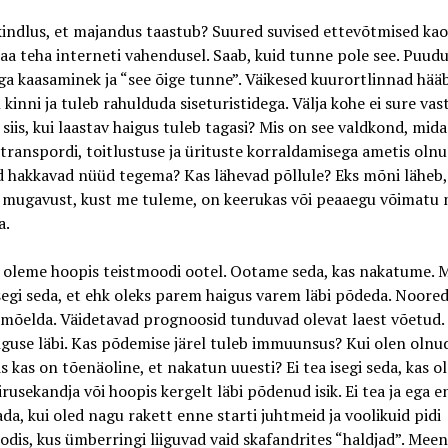
indlus, et majandus taastub? Suured suvised ettevõtmised kao
saa teha interneti vahendusel. Saab, kuid tunne pole see. Puud
a kaasaminek ja “see õige tunne”. Väikesed kuurortlinnad hää
n kinni ja tuleb rahulduda siseturistidega. Välja kohe ei sure vast
 siis, kui laastav haigus tuleb tagasi? Mis on see valdkond, mid
 transpordi, toitlustuse ja ürituste korraldamisega ametis oln
 hakkavad nüüd tegema? Kas lähevad põllule? Eks mõni läheb,
 mugavust, kust me tuleme, on keerukas või peaaegu võimatu
a.
 oleme hoopis teistmoodi ootel. Ootame seda, kas nakatume. 
segi seda, et ehk oleks parem haigus varem läbi põdeda. Noored
t mõelda. Väidetavad prognoosid tunduvad olevat laest võetud
guse läbi. Kas põdemise järel tuleb immuunsus? Kui olen olnu
iis kas on tõenäoline, et nakatun uuesti? Ei tea isegi seda, kas o
iirusekandja või hoopis kergelt läbi põdenud isik. Ei tea ja ega e
ada, kui oled nagu rakett enne starti juhtmeid ja voolikuid pidi
odis, kus ümberringi liiguvad vaid skafandrites “haldjad”. Meen