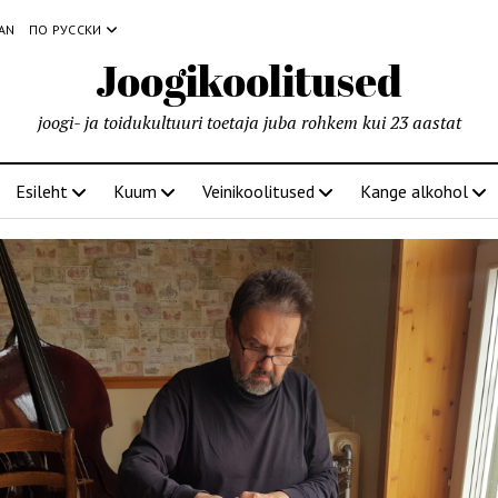
IAN
ПО РУССКИ
Joogikoolitused
joogi- ja toidukultuuri toetaja juba rohkem kui 23 aastat
Esileht
Kuum
Veinikoolitused
Kange alkohol