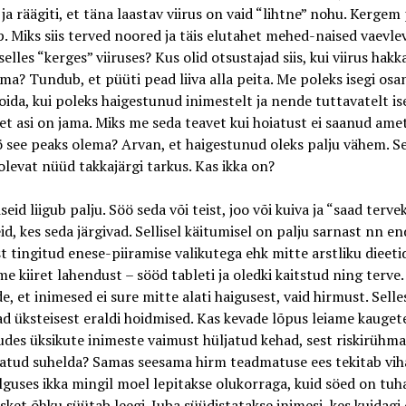
i ja räägiti, et täna laastav viirus on vaid “lihtne” nohu. Kerge
p. Miks siis terved noored ja täis elutahet mehed-naised vaevle
selles “kerges” viiruses? Kus olid otsustajad siis, kui viirus hakka
ima? Tundub, et püüti pead liiva alla peita. Me poleks isegi os
ida, kui poleks haigestunud inimestelt ja nende tuttavatelt is
et asi on jama. Miks me seda teavet kui hoiatust ei saanud amet
ö see peaks olema? Arvan, et haigestunud oleks palju vähem. Se
levat nüüd takkajärgi tarkus. Kas ikka on?
eid liigub palju. Söö seda või teist, joo või kuiva ja “saad tervek
id, kes seda järgivad. Sellisel käitumisel on palju sarnast nn en
t tingitud enese-piiramise valikutega ehk mitte arstliku dieeti
e kiiret lahendust – sööd tableti ja oledki kaitstud ning terv
de, et inimesed ei sure mitte alati haigusest, vaid hirmust. Selle
d üksteisest eraldi hoidmised. Kas kevade lõpus leiame kauget
es üksikute inimeste vaimust hüljatud kehad, sest riskirühm
atud suhelda? Samas seesama hirm teadmatuse ees tekitab viha
lguses ikka mingil moel lepitakse olukorraga, kuid söed on tuha
rsket õhku süütab leegi. Juba süüdistatakse inimesi, kes kuidagi 