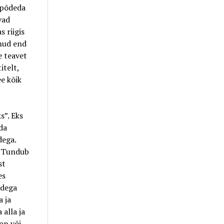
m põdeda
vad
s riigis
anud end
e teavet
itelt,
e kõik
s”. Eks
da
dega.
e. Tundub
st
es
adega
 ja
 alla ja
on või