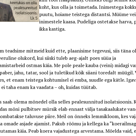
koht, kus olla ja toimetada. Inimestega kokku
puutu, hoiame teistega distantsi. Müüme vei
inimestele kaasa. Pudeliga ostetakse harva,
ikka kastiga.
m teadsime mitmeid kuid ette, plaanisime tegevusi, siis täna 
eeruline olukord, kui siiski tuleb aeg-ajalt poes süüa ja
mistarbeid ostmas käia. Me pole peale kauba (veini) midagi va
ber, jahu, tatar, sool ja tuletikud kõik siiani toredalt müügil.
les, et enam teistega kohtumisel ei emba, suudle ega kätle. Igav
 ei taha enam ka vaadata – oh, kuidas tüütab.
 saab olema mõnedel olla selles pealesunnitud isolatsioonis. 
idas mõni pulbitsev mürsik elab ennast välja tasakaalukate va
Kombatakse taluvuse piire. Meil on õnneks lemmikloom, kes vaj
ja omade asjade ajamist. Pakub rõõmu ja kellega ka “koerailmag
alutamas käia. Peab koera vajadustega arvestama. Mõelda vaid, 