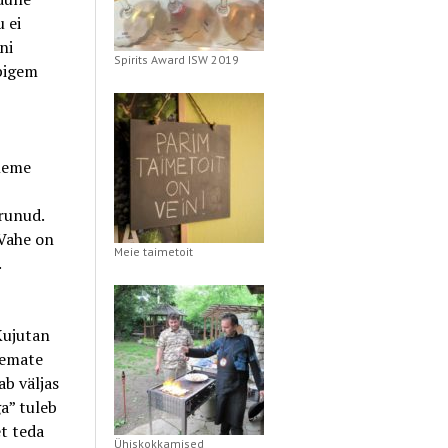
 ei
ni
Spirits Award ISW 2019
 pigem
oleme
runud.
 Vahe on
Meie taimetoit
.
Kujutan
nemate
ab väljas
a” tuleb
et teda
Ühiskokkamised