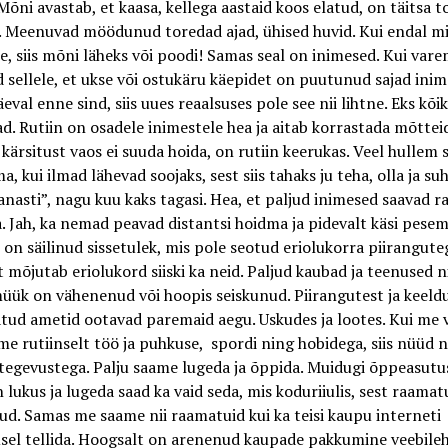
Mõni avastab, et kaasa, kellega aastaid koos elatud, on täitsa t
. Meenuvad möödunud toredad ajad, ühised huvid. Kui endal m
e, siis mõni läheks või poodi! Samas seal on inimesed. Kui vare
sellele, et ukse või ostukäru käepidet on puutunud sajad ini
eval enne sind, siis uues reaalsuses pole see nii lihtne. Eks kõik
d. Rutiin on osadele inimestele hea ja aitab korrastada mõtteid
kärsitust vaos ei suuda hoida, on rutiin keerukas. Veel hullem 
a, kui ilmad lähevad soojaks, sest siis tahaks ju teha, olla ja su
nasti”, nagu kuu kaks tagasi. Hea, et paljud inimesed saavad ra
a. Jah, ka nemad peavad distantsi hoidma ja pidevalt käsi pesem
i on säilinud sissetulek, mis pole seotud eriolukorra piirangute
 mõjutab eriolukord siiski ka neid. Paljud kaubad ja teenused 
ük on vähenenud või hoopis seiskunud. Piirangutest ja keeld
tud ametid ootavad paremaid aegu. Uskudes ja lootes. Kui me
me rutiinselt töö ja puhkuse, spordi ning hobidega, siis nüüd 
egevustega. Palju saame lugeda ja õppida. Muidugi õppeasutu
 lukus ja lugeda saad ka vaid seda, mis koduriiulis, sest raama
ud. Samas me saame nii raamatuid kui ka teisi kaupu interneti
el tellida. Hoogsalt on arenenud kaupade pakkumine veebileh