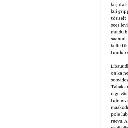
kirjutat
kui grip
tõsiselt 
sees lev
muidu ho
saanud, 
kelle tö
tundub o
Libauudis
on ka ne
soovides
Tahaksim
õige väi
tuleneva
maakodud
pole lub
raevu. A
veidi vä