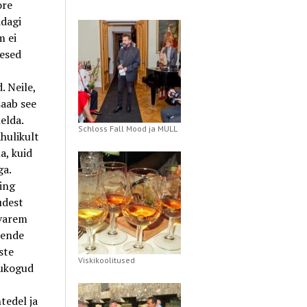
ore
idagi
m ei
mesed
. Neile,
saab see
helda.
Schloss Fall Mood ja MULL
hulikult
a, kuid
ga.
ning
udest
 varem
nende
ste
Viskikoolitused
tukogud
tedel ja