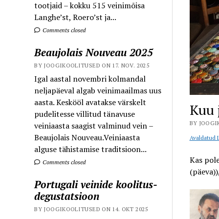
tootjaid – kokku 515 veinimõisa
Langhe’st, Roero’st ja...
Comments closed
Beaujolais Nouveau 2025
BY JOOGIKOOLITUSED ON 17. NOV. 2025
Igal aastal novembri kolmandal
neljapäeval algab veinimaailmas uus
aasta. Keskööl avatakse värskelt
Kuu 
pudelitesse villitud tänavuse
BY JOOGI
veiniaasta saagist valminud vein –
Beaujolais Nouveau.Veiniaasta
Avaldatud L
alguse tähistamise traditsioon...
Kas pole
Comments closed
(päeva))
Portugali veinide koolitus-
degustatsioon
BY JOOGIKOOLITUSED ON 14. OKT 2025