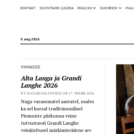
KONTAKT
SOOVITAME LUGEDA
ENGLISH
SUOMEKSI
ITAL
9. aug 2026
VIIMASED
Alta Langa ja Grandi
Langhe 2026
BY JOOGIKOOLITUSED ON 17. VEEBR 2026
Nagu varasematel aastatel, osales
ka sel korral traditsioonilisel
Piemonte piirkonna veine
tutvustaval Grandi Langhe
veiniüritusel märkimisväärne arv