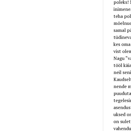
poleks! 
inimene
teha pol
mõelnud 
samal pä
tüdineva
kes oma 
vist olem
Nagu “va
tööl käi
neil sen
Kaudselt
nende mü
puuduta
tegelesi
asendust
uksed on
on sulet
vahendus