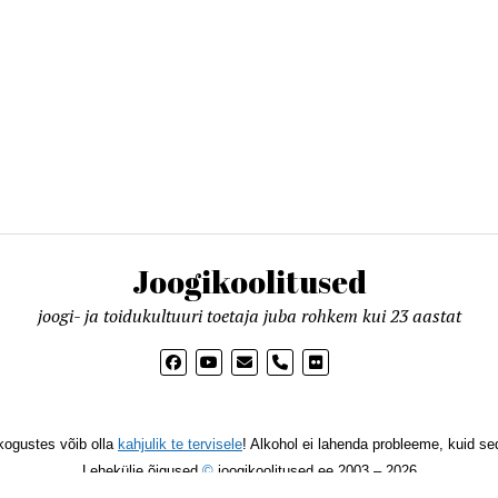
Joogikoolitused
joogi- ja toidukultuuri toetaja juba rohkem kui 23 aastat
phone
kogustes võib olla
kahjulik te tervisele
! Alkohol ei lahenda probleeme, kuid sed
Lehekülje õigused
©
joogikoolitused.ee 2003 – 2026