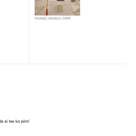
Vinitaly võistlus 2009
a ei tee ka piim!
Scroll