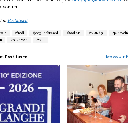
atsõnum!
d in
Postitused
rolin
#fredi
#joogikoolitused
#koolitus
#MULLiga
#punavein
in
#valge vein
#vein
om
Postitused
More posts in P