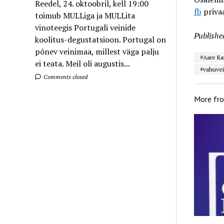
Reedel, 24. oktoobril, kell 19:00
fb
priva
toimub MULLiga ja MULLita
vinoteegis Portugali veinide
Publishe
koolitus-degustatsioon. Portugal on
põnev veinimaa, millest väga palju
#Aare Ka
ei teata. Meil oli augustis...
#vahuve
Comments closed
More fr