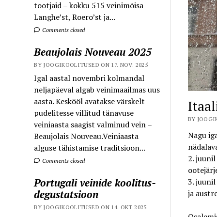
tootjaid – kokku 515 veinimõisa
Langhe’st, Roero’st ja...
Comments closed
Beaujolais Nouveau 2025
BY JOOGIKOOLITUSED ON 17. NOV. 2025
Igal aastal novembri kolmandal
neljapäeval algab veinimaailmas uus
aasta. Keskööl avatakse värskelt
Itaal
pudelitesse villitud tänavuse
BY JOOGI
veiniaasta saagist valminud vein –
Nagu iga
Beaujolais Nouveau.Veiniaasta
nädalava
alguse tähistamise traditsioon...
2. juuni
Comments closed
ootejärj
Portugali veinide koolitus-
3. juuni
degustatsioon
ja austr
BY JOOGIKOOLITUSED ON 14. OKT 2025
Osalemis