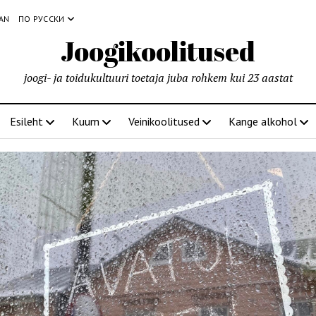
IAN
ПО РУССКИ
Joogikoolitused
joogi- ja toidukultuuri toetaja juba rohkem kui 23 aastat
Esileht
Kuum
Veinikoolitused
Kange alkohol