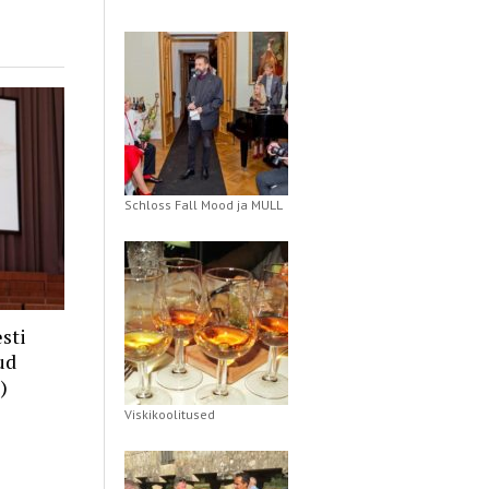
Schloss Fall Mood ja MULL
sti
ud
)
Viskikoolitused