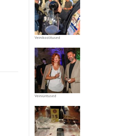
Veinikoolitused
Veiniüritused