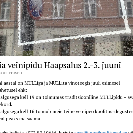
ia veinipidu Haapsalus 2.-3. juuni
KOOLITUSED
l aastal on MULLiga ja MULLita vinoteegis juuli esimesel
hetusel ehk:
l algusega kell 19 on toimumas traditsiooniline MULLipidu – a
ekord.
l algusega kell 16 toimub meie teine veinipeo koolitus-deguste
eid peaks ma saama!
eks helista +372 50 19666, kirjuta
aare@joogikoolitused.ee
võ