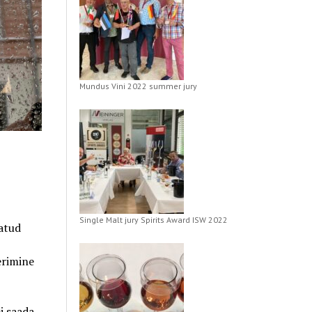
Mundus Vini 2022 summer jury
Single Malt jury Spirits Award ISW 2022
vatud
erimine
i saada