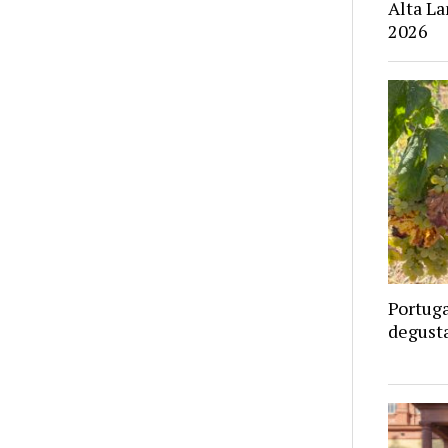
Alta La
2026
Portuga
degust