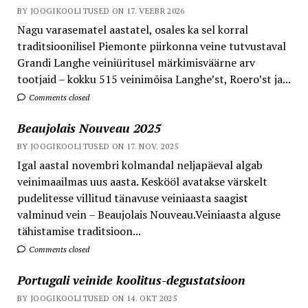
BY JOOGIKOOLITUSED ON 17. VEEBR 2026
Nagu varasematel aastatel, osales ka sel korral
traditsioonilisel Piemonte piirkonna veine tutvustaval
Grandi Langhe veiniüritusel märkimisväärne arv
tootjaid – kokku 515 veinimõisa Langhe’st, Roero’st ja...
Comments closed
Beaujolais Nouveau 2025
BY JOOGIKOOLITUSED ON 17. NOV. 2025
Igal aastal novembri kolmandal neljapäeval algab
veinimaailmas uus aasta. Keskööl avatakse värskelt
pudelitesse villitud tänavuse veiniaasta saagist
valminud vein – Beaujolais Nouveau.Veiniaasta alguse
tähistamise traditsioon...
Comments closed
Portugali veinide koolitus-degustatsioon
BY JOOGIKOOLITUSED ON 14. OKT 2025