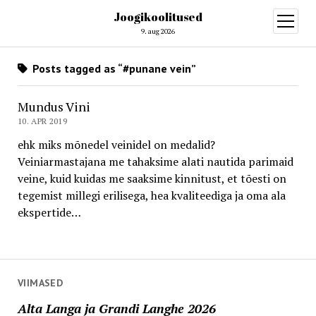
Joogikoolitused
open
menu
9. aug 2026
Posts tagged as “#punane vein”
Mundus Vini
10. APR 2019
ehk miks mõnedel veinidel on medalid?
Veiniarmastajana me tahaksime alati nautida parimaid
veine, kuid kuidas me saaksime kinnitust, et tõesti on
tegemist millegi erilisega, hea kvaliteediga ja oma ala
ekspertide…
VIIMASED
Alta Langa ja Grandi Langhe 2026