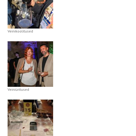
Veinikoolitused
Veiniüritused