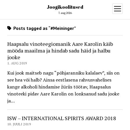
Joogikoolitused
open
menu
7. aug 2026
Posts tagged as “#Meininger”
Haapsalu vinoteegiomanik Aare Karolin käib
mööda maailma ja hindab sadu häid ja halbu
jooke
1. AUG 2019
Kui jook maitseb nagu “põhjaranniku kalalaev”, siis on
see hea või halb? Ainsa eestlasena rahvusvahelises
kange alkoholi hindamise žüriis töötav, Haapsalus
vinoteeki pidav Aare Karolin on lonksanud sadu jooke
ja…
ISW – INTERNATIONAL SPIRITS AWARD 2018
10. JUULI 2019