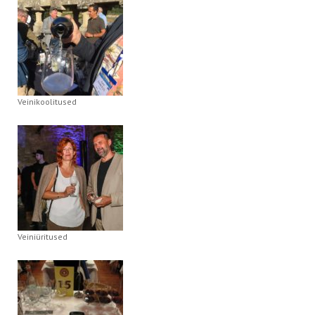
Veinikoolitused
Veiniüritused