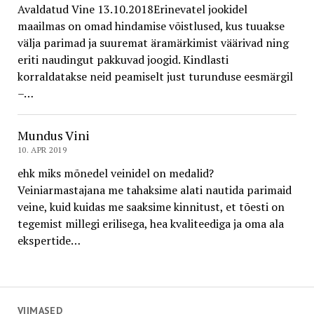
Avaldatud Vine 13.10.2018Erinevatel jookidel
maailmas on omad hindamise võistlused, kus tuuakse
välja parimad ja suuremat äramärkimist väärivad ning
eriti naudingut pakkuvad joogid. Kindlasti
korraldatakse neid peamiselt just turunduse eesmärgil
–…
Mundus Vini
10. APR 2019
ehk miks mõnedel veinidel on medalid?
Veiniarmastajana me tahaksime alati nautida parimaid
veine, kuid kuidas me saaksime kinnitust, et tõesti on
tegemist millegi erilisega, hea kvaliteediga ja oma ala
ekspertide…
VIIMASED