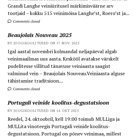
Grandi Langhe veiniüritusel märkimisväärne arv
tootjaid – kokku 515 veinimõisa Langhe’st, Roero’st ja...
Comments closed
Beaujolais Nouveau 2025
BY JOOGIKOOLITUSED ON 17. NOV. 2025
Igal aastal novembri kolmandal neljapäeval algab
veinimaailmas uus aasta. Keskööl avatakse värskelt
pudelitesse villitud tänavuse veiniaasta saagist
valminud vein – Beaujolais Nouveau.Veiniaasta alguse
tähistamise traditsioon...
Comments closed
Portugali veinide koolitus-degustatsioon
BY JOOGIKOOLITUSED ON 14. OKT 2025
Reedel, 24. oktoobril, kell 19:00 toimub MULLiga ja
MULLita vinoteegis Portugali veinide koolitus-
degustatsioon. Portugal on põnev veinimaa, millest