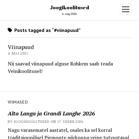
Joogikoolitused
open
menu
6. aug 2026
Posts tagged as “#viinapuud”
Viinapuud
4. MAI 2021
Nii saavad viinapuud alguse Rohkem saab teada
Veinikoolitusel!
VIIMASED
Alta Langa ja Grandi Langhe 2026
BY JOOGIKOOLITUSED ON 17. VEEBR 2026
Nagu varasematel aastatel, osales ka sel korral
traditsioonilisel Piemonte piirkonna veine tutvustaval