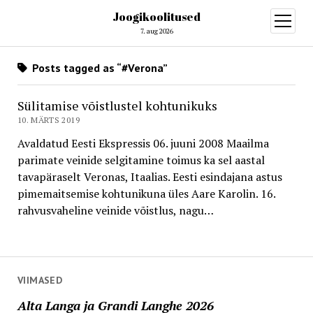
Joogikoolitused
open
menu
7. aug 2026
Posts tagged as “#Verona”
Sülitamise võistlustel kohtunikuks
10. MÄRTS 2019
Avaldatud Eesti Ekspressis 06. juuni 2008 Maailma
parimate veinide selgitamine toimus ka sel aastal
tavapäraselt Veronas, Itaalias. Eesti esindajana astus
pimemaitsemise kohtunikuna üles Aare Karolin. 16.
rahvusvaheline veinide võistlus, nagu…
VIIMASED
Alta Langa ja Grandi Langhe 2026