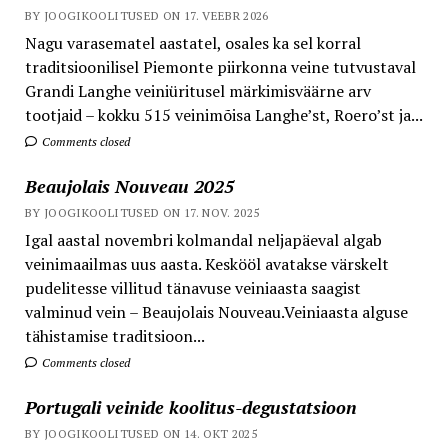
BY JOOGIKOOLITUSED ON 17. VEEBR 2026
Nagu varasematel aastatel, osales ka sel korral
traditsioonilisel Piemonte piirkonna veine tutvustaval
Grandi Langhe veiniüritusel märkimisväärne arv
tootjaid – kokku 515 veinimõisa Langhe’st, Roero’st ja...
Comments closed
Beaujolais Nouveau 2025
BY JOOGIKOOLITUSED ON 17. NOV. 2025
Igal aastal novembri kolmandal neljapäeval algab
veinimaailmas uus aasta. Keskööl avatakse värskelt
pudelitesse villitud tänavuse veiniaasta saagist
valminud vein – Beaujolais Nouveau.Veiniaasta alguse
tähistamise traditsioon...
Comments closed
Portugali veinide koolitus-degustatsioon
BY JOOGIKOOLITUSED ON 14. OKT 2025