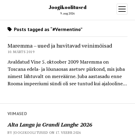
Joogikoolitused
open
menu
9. aug 2026
Posts tagged as “#Vermentino”
Maremma – uued ja huvitavad veinimõisad
10. MÄRTS 2019
Avaldatud Vine 5. oktoober 2009 Maremma on
Toscana edela- ja lõunaosas asetsev piirkond, mis juba
nimest lähtuvalt on mereäärne. Juba aastasadu enne
Rooma impeeriumi sündi oli see tuntud kui ajalooline…
VIIMASED
Alta Langa ja Grandi Langhe 2026
BY JOOGIKOOLITUSED ON 17. VEEBR 2026