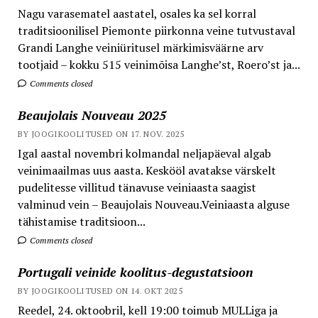
Nagu varasematel aastatel, osales ka sel korral
traditsioonilisel Piemonte piirkonna veine tutvustaval
Grandi Langhe veiniüritusel märkimisväärne arv
tootjaid – kokku 515 veinimõisa Langhe’st, Roero’st ja...
Comments closed
Beaujolais Nouveau 2025
BY JOOGIKOOLITUSED ON 17. NOV. 2025
Igal aastal novembri kolmandal neljapäeval algab
veinimaailmas uus aasta. Keskööl avatakse värskelt
pudelitesse villitud tänavuse veiniaasta saagist
valminud vein – Beaujolais Nouveau.Veiniaasta alguse
tähistamise traditsioon...
Comments closed
Portugali veinide koolitus-degustatsioon
BY JOOGIKOOLITUSED ON 14. OKT 2025
Reedel, 24. oktoobril, kell 19:00 toimub MULLiga ja