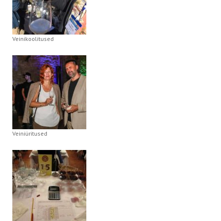
Veinikoolitused
Veiniüritused