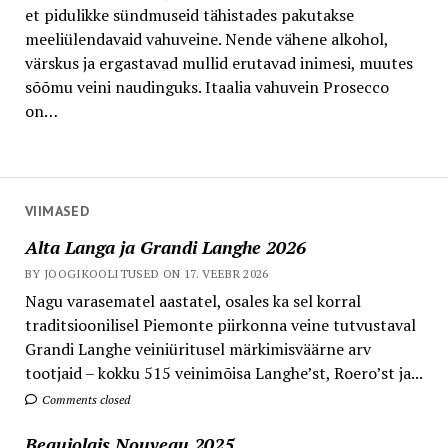
et pidulikke sündmuseid tähistades pakutakse
meeliülendavaid vahuveine. Nende vähene alkohol,
värskus ja ergastavad mullid erutavad inimesi, muutes
sõõmu veini naudinguks. Itaalia vahuvein Prosecco
on…
VIIMASED
Alta Langa ja Grandi Langhe 2026
BY JOOGIKOOLITUSED ON 17. VEEBR 2026
Nagu varasematel aastatel, osales ka sel korral
traditsioonilisel Piemonte piirkonna veine tutvustaval
Grandi Langhe veiniüritusel märkimisväärne arv
tootjaid – kokku 515 veinimõisa Langhe’st, Roero’st ja...
Comments closed
Beaujolais Nouveau 2025