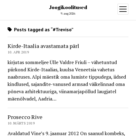
Joogikoolitused
open
menu
9. aug 2026
Posts tagged as “#Treviso”
Kirde-Itaalia avastamata pärl
10. APR 2019
kirjutas sommeljee Ülle Valdre Friuli – vähetuntud
piirkond Kirde-Itaalias, kuulsa Veneetsia vahetus
naabruses. Alpi mäestik oma lumiste tippudega, iidsed
kindlused, sajandite-vanused armsad väikelinnad oma
põneva arhitektuuriga, viinamarjapõllud laugjatel
mäenõlvadel, Aadria…
Prosecco Rive
10. MÄRTS 2019
Avaldatud Vine’s 9. jaanuar 2012 On saanud kombeks,