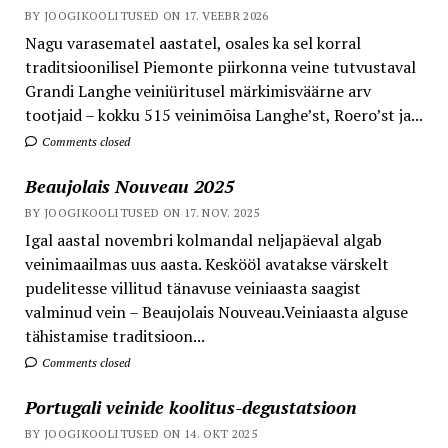
BY JOOGIKOOLITUSED ON 17. VEEBR 2026
Nagu varasematel aastatel, osales ka sel korral
traditsioonilisel Piemonte piirkonna veine tutvustaval
Grandi Langhe veiniüritusel märkimisväärne arv
tootjaid – kokku 515 veinimõisa Langhe’st, Roero’st ja...
Comments closed
Beaujolais Nouveau 2025
BY JOOGIKOOLITUSED ON 17. NOV. 2025
Igal aastal novembri kolmandal neljapäeval algab
veinimaailmas uus aasta. Keskööl avatakse värskelt
pudelitesse villitud tänavuse veiniaasta saagist
valminud vein – Beaujolais Nouveau.Veiniaasta alguse
tähistamise traditsioon...
Comments closed
Portugali veinide koolitus-degustatsioon
BY JOOGIKOOLITUSED ON 14. OKT 2025