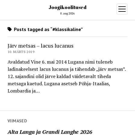
Joogikoolitused
open
menu
8. aug 2026
Posts tagged as “#klassikaline”
Järv metsas – lacus lucanus
10. MÄRTS 2019
Avaldatud Vine 6. mai 2014 Lugana nimi tuleneb
ladinakeelsest lacus lucanus ja tähendab „järv metsas”. 
12. sajandini olid järve kaldad väidetavalt tiheda
metsaga kaetud. Lugana asetseb Põhja-Itaalias,
Lombardia ja…
VIIMASED
Alta Langa ja Grandi Langhe 2026