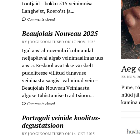
tootjaid – kokku 515 veinimõisa
Langhe’st, Roero’st ja...
Comments closed
Beaujolais Nouveau 2025
BY JOOGIKOOLITUSED ON 17. NOV. 2025
Igal aastal novembri kolmandal
neljapäeval algab veinimaailmas uus
aasta. Keskööl avatakse värskelt
Aeg 
pudelitesse villitud tänavuse
22. NOV. 2
veiniaasta saagist valminud vein –
Pime, ro
Beaujolais Nouveau.Veiniaasta
nüüd ja
alguse tähistamise traditsioon...
kamina 
Comments closed
Portugali veinide koolitus-
degustatsioon
BY JOOGIKOOLITUSED ON 14. OKT 2025