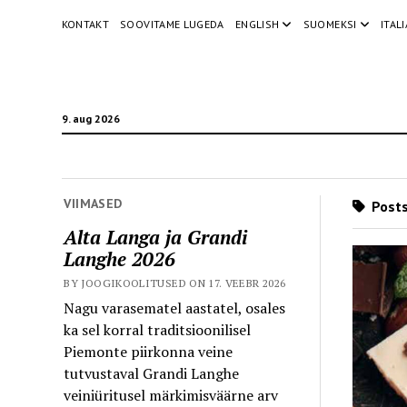
KONTAKT
SOOVITAME LUGEDA
ENGLISH
SUOMEKSI
ITAL
9. aug 2026
VIIMASED
Posts
Alta Langa ja Grandi
Langhe 2026
BY JOOGIKOOLITUSED ON 17. VEEBR 2026
Nagu varasematel aastatel, osales
ka sel korral traditsioonilisel
Piemonte piirkonna veine
tutvustaval Grandi Langhe
veiniüritusel märkimisväärne arv