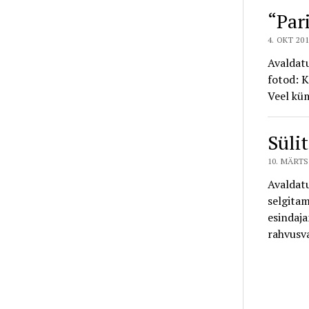
“Par
4. OKT 20
Avaldat
fotod: K
Veel küm
Süli
10. MÄRTS
Avaldatu
selgitam
esindaja
rahvusva