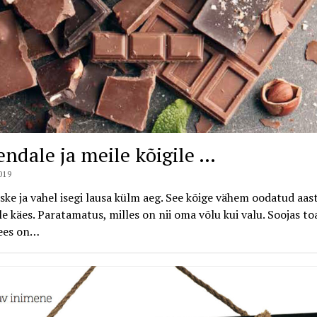
endale ja meile kõigile …
019
̃ske ja vahel isegi lausa külm aeg. See kõige vähem oodatud aa
̈lle käes. Paratamatus, milles on nii oma võlu kui valu. Soojas to
ees on…