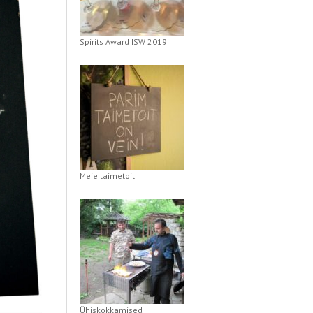
Spirits Award ISW 2019
Meie taimetoit
Ühiskokkamised