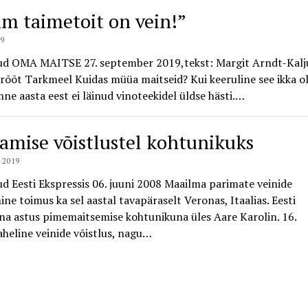
im taimetoit on vein!”
19
ud OMA MAITSE 27. september 2019,tekst: Margit Arndt-Kalju
rõõt Tarkmeel Kuidas müüa maitseid? Kui keeruline see ikka ol
ne aasta eest ei läinud vinoteekidel üldse hästi.…
tamise võistlustel kohtunikuks
 2019
d Eesti Ekspressis 06. juuni 2008 Maailma parimate veinide
ine toimus ka sel aastal tavapäraselt Veronas, Itaalias. Eesti
na astus pimemaitsemise kohtunikuna üles Aare Karolin. 16.
heline veinide võistlus, nagu…