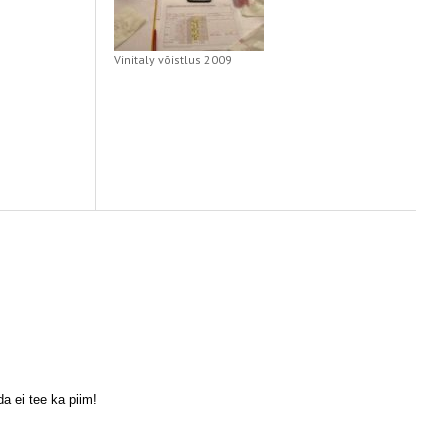
Vinitaly võistlus 2009
a ei tee ka piim!
Scroll