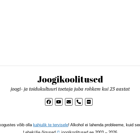
Joogikoolitused
joogi- ja toidukultuuri toetaja juba rohkem kui 23 aastat
phone
kogustes võib olla
kahjulik te tervisele
! Alkohol ei lahenda probleeme, kuid sed
Lehekülje õigused
©
joogikoolitused.ee 2003 – 2026