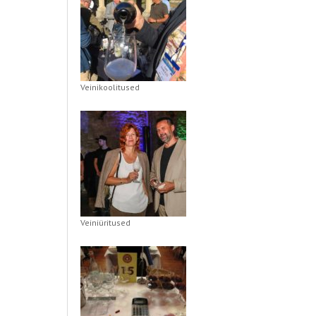
Veinikoolitused
Veiniüritused