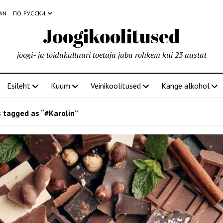
IAN
ПО РУССКИ
Joogikoolitused
joogi- ja toidukultuuri toetaja juba rohkem kui 23 aastat
Esileht
Kuum
Veinikoolitused
Kange alkohol
 tagged as “#Karolin”