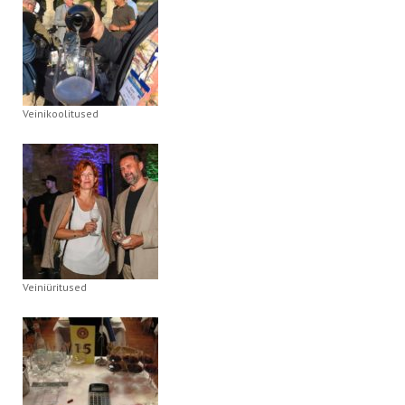
Veinikoolitused
Veiniüritused