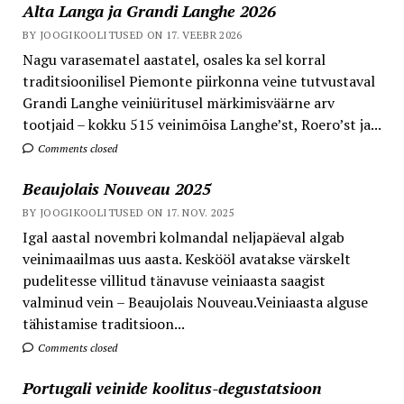
Alta Langa ja Grandi Langhe 2026
BY JOOGIKOOLITUSED ON 17. VEEBR 2026
Nagu varasematel aastatel, osales ka sel korral
traditsioonilisel Piemonte piirkonna veine tutvustaval
Grandi Langhe veiniüritusel märkimisväärne arv
tootjaid – kokku 515 veinimõisa Langhe’st, Roero’st ja...
Comments closed
Beaujolais Nouveau 2025
BY JOOGIKOOLITUSED ON 17. NOV. 2025
Igal aastal novembri kolmandal neljapäeval algab
veinimaailmas uus aasta. Keskööl avatakse värskelt
pudelitesse villitud tänavuse veiniaasta saagist
valminud vein – Beaujolais Nouveau.Veiniaasta alguse
tähistamise traditsioon...
Comments closed
Portugali veinide koolitus-degustatsioon