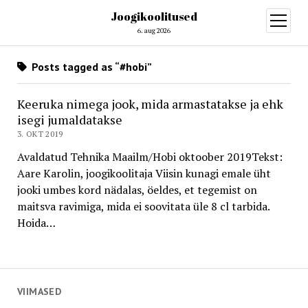
Joogikoolitused
open
menu
6. aug 2026
Posts tagged as “#hobi”
Keeruka nimega jook, mida armastatakse ja ehk
isegi jumaldatakse
3. OKT 2019
Avaldatud Tehnika Maailm/Hobi oktoober 2019Tekst:
Aare Karolin, joogikoolitaja Viisin kunagi emale üht
jooki umbes kord nädalas, öeldes, et tegemist on
maitsva ravimiga, mida ei soovitata üle 8 cl tarbida.
Hoida…
VIIMASED