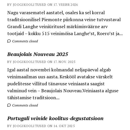
BY JOOGIKOOLITUSED ON 17. VEEBR 2026
Nagu varasematel aastatel, osales ka sel korral
traditsioonilisel Piemonte piirkonna veine tutvustaval
Grandi Langhe veiniüritusel märkimisväärne arv
tootjaid – kokku 515 veinimõisa Langhe’st, Roero’st ja...
Comments closed
Beaujolais Nouveau 2025
BY JOOGIKOOLITUSED ON 17. NOV. 2025
Igal aastal novembri kolmandal neljapäeval algab
veinimaailmas uus aasta. Keskööl avatakse värskelt
pudelitesse villitud tänavuse veiniaasta saagist
valminud vein – Beaujolais Nouveau.Veiniaasta alguse
tähistamise traditsioon...
Comments closed
Portugali veinide koolitus-degustatsioon
BY JOOGIKOOLITUSED ON 14. OKT 2025