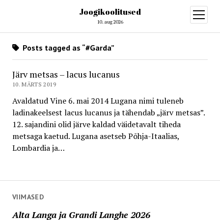
Joogikoolitused
open
menu
10. aug 2026
Posts tagged as “#Garda”
Järv metsas – lacus lucanus
10. MÄRTS 2019
Avaldatud Vine 6. mai 2014 Lugana nimi tuleneb
ladinakeelsest lacus lucanus ja tähendab „järv metsas”. 
12. sajandini olid järve kaldad väidetavalt tiheda
metsaga kaetud. Lugana asetseb Põhja-Itaalias,
Lombardia ja…
VIIMASED
Alta Langa ja Grandi Langhe 2026