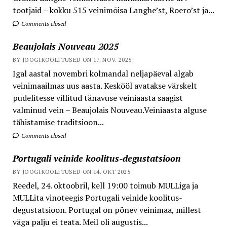
tootjaid – kokku 515 veinimõisa Langhe’st, Roero’st ja...
Comments closed
Beaujolais Nouveau 2025
BY JOOGIKOOLITUSED ON 17. NOV. 2025
Igal aastal novembri kolmandal neljapäeval algab
veinimaailmas uus aasta. Keskööl avatakse värskelt
pudelitesse villitud tänavuse veiniaasta saagist
valminud vein – Beaujolais Nouveau.Veiniaasta alguse
tähistamise traditsioon...
Comments closed
Portugali veinide koolitus-degustatsioon
BY JOOGIKOOLITUSED ON 14. OKT 2025
Reedel, 24. oktoobril, kell 19:00 toimub MULLiga ja
MULLita vinoteegis Portugali veinide koolitus-
degustatsioon. Portugal on põnev veinimaa, millest
väga palju ei teata. Meil oli augustis...