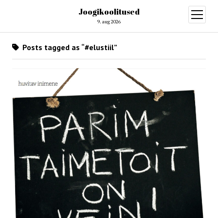
Joogikoolitused
open
menu
9. aug 2026
Posts tagged as “#elustiil”