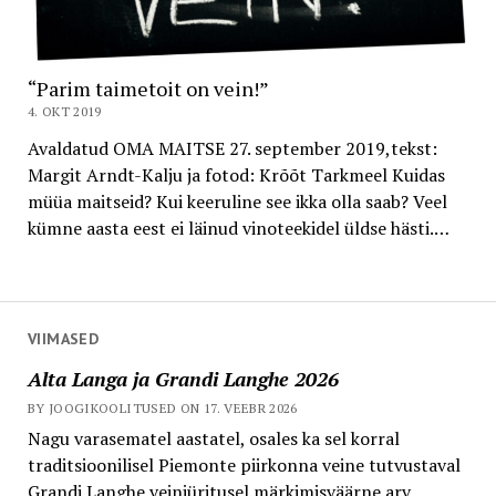
“Parim taimetoit on vein!”
4. OKT 2019
Avaldatud OMA MAITSE 27. september 2019,tekst:
Margit Arndt-Kalju ja fotod: Krõõt Tarkmeel Kuidas
müüa maitseid? Kui keeruline see ikka olla saab? Veel
kümne aasta eest ei läinud vinoteekidel üldse hästi.…
VIIMASED
Alta Langa ja Grandi Langhe 2026
BY JOOGIKOOLITUSED ON 17. VEEBR 2026
Nagu varasematel aastatel, osales ka sel korral
traditsioonilisel Piemonte piirkonna veine tutvustaval
Grandi Langhe veiniüritusel märkimisväärne arv