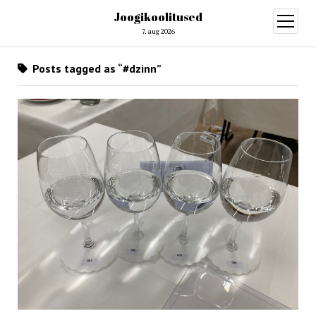
Joogikoolitused
open
menu
7. aug 2026
Posts tagged as “#dzinn”