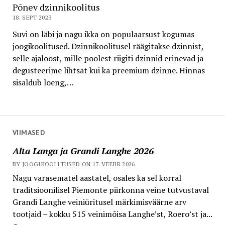
Põnev dzinnikoolitus
18. SEPT 2023
Suvi on läbi ja nagu ikka on populaarsust kogumas
joogikoolitused. Dzinnikoolitusel räägitakse dzinnist,
selle ajaloost, mille poolest riigiti dzinnid erinevad ja
degusteerime lihtsat kui ka preemium dzinne. Hinnas
sisaldub loeng,…
VIIMASED
Alta Langa ja Grandi Langhe 2026
BY JOOGIKOOLITUSED ON 17. VEEBR 2026
Nagu varasematel aastatel, osales ka sel korral
traditsioonilisel Piemonte piirkonna veine tutvustaval
Grandi Langhe veiniüritusel märkimisväärne arv
tootjaid – kokku 515 veinimõisa Langhe’st, Roero’st ja...