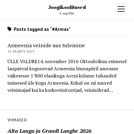
Joogikoolitused
open
menu
8. aug 2026
Posts tagged as “#Armas”
Armeenia veinide uus tulemine
10. MÄRTS 2019
ÜLLE VALDRE14. november 2016 Oktoobrikuu esimesel
laupäeval kogunevad Armeenia lõunapiiril asuvasse
väikesesse 1’800 elanikuga Areni külasse tuhanded
inimesed üle kogu Armeenia. Kohal on nii suured
veinimajad kui ka koduveinitootjad, veinisõbrad…
VIIMASED
Alta Langa ja Grandi Langhe 2026