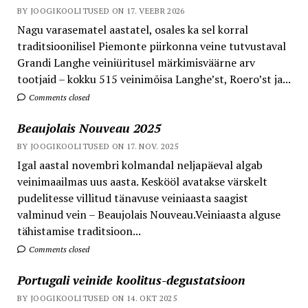
BY JOOGIKOOLITUSED ON 17. VEEBR 2026
Nagu varasematel aastatel, osales ka sel korral
traditsioonilisel Piemonte piirkonna veine tutvustaval
Grandi Langhe veiniüritusel märkimisväärne arv
tootjaid – kokku 515 veinimõisa Langhe’st, Roero’st ja...
Comments closed
Beaujolais Nouveau 2025
BY JOOGIKOOLITUSED ON 17. NOV. 2025
Igal aastal novembri kolmandal neljapäeval algab
veinimaailmas uus aasta. Keskööl avatakse värskelt
pudelitesse villitud tänavuse veiniaasta saagist
valminud vein – Beaujolais Nouveau.Veiniaasta alguse
tähistamise traditsioon...
Comments closed
Portugali veinide koolitus-degustatsioon
BY JOOGIKOOLITUSED ON 14. OKT 2025