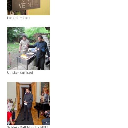
Meie taimetoit
Ühiskokkamised
Schloss Fall Mood ja MULL