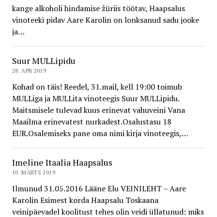
kange alkoholi hindamise žüriis töötav, Haapsalus
vinoteeki pidav Aare Karolin on lonksanud sadu jooke
ja…
Suur MULLipidu
28. APR 2019
Kohad on täis! Reedel, 31.mail, kell 19:00 toimub
MULLiga ja MULLita vinoteegis Suur MULLipidu.
Maitsmisele tulevad kuus erinevat vahuveini Vana
Maailma erinevatest nurkadest.Osalustasu 18
EUR.Osalemiseks pane oma nimi kirja vinoteegis,…
Imeline Itaalia Haapsalus
10. MÄRTS 2019
Ilmunud 31.05.2016 Lääne Elu VEINILEHT – Aare
Karolin Esimest korda Haapsalu Toskaana
veinipäevadel koolitust tehes olin veidi üllatunud: miks