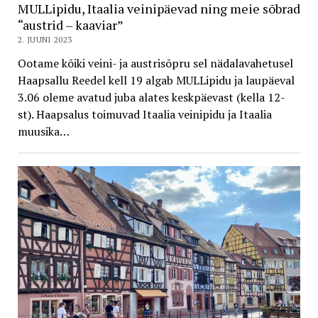
MULLipidu, Itaalia veinipäevad ning meie sõbrad
“austrid – kaaviar”
2. JUUNI 2023
Ootame kõiki veini- ja austrisõpru sel nädalavahetusel
Haapsallu Reedel kell 19 algab MULLipidu ja laupäeval
3.06 oleme avatud juba alates keskpäevast (kella 12-
st). Haapsalus toimuvad Itaalia veinipidu ja Itaalia
muusika…