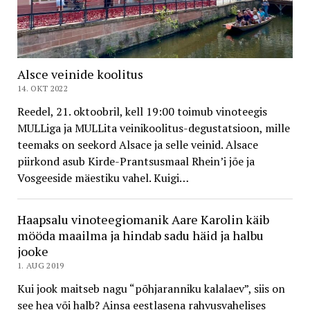
Alsce veinide koolitus
14. OKT 2022
Reedel, 21. oktoobril, kell 19:00 toimub vinoteegis
MULLiga ja MULLita veinikoolitus-degustatsioon, mille
teemaks on seekord Alsace ja selle veinid. Alsace
piirkond asub Kirde-Prantsusmaal Rhein’i jõe ja
Vosgeeside mäestiku vahel. Kuigi…
Haapsalu vinoteegiomanik Aare Karolin käib
mööda maailma ja hindab sadu häid ja halbu
jooke
1. AUG 2019
Kui jook maitseb nagu “põhjaranniku kalalaev”, siis on
see hea või halb? Ainsa eestlasena rahvusvahelises