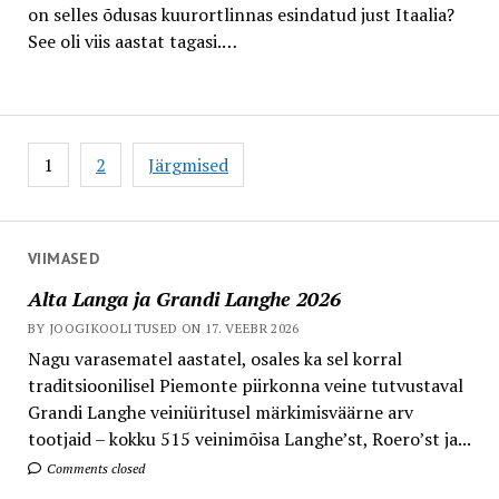
on selles õdusas kuurortlinnas esindatud just Itaalia?
See oli viis aastat tagasi.…
Postituste
1
2
Järgmised
leheküljendus
VIIMASED
Alta Langa ja Grandi Langhe 2026
BY JOOGIKOOLITUSED ON 17. VEEBR 2026
Nagu varasematel aastatel, osales ka sel korral
traditsioonilisel Piemonte piirkonna veine tutvustaval
Grandi Langhe veiniüritusel märkimisväärne arv
tootjaid – kokku 515 veinimõisa Langhe’st, Roero’st ja...
Comments closed