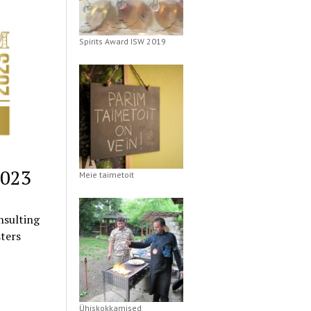
Spirits Award ISW 2019
2023
Meie taimetoit
nsulting
ters
Ühiskokkamised