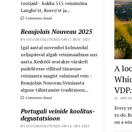
tootjaid – kokku 515 veinimõisa
Langhe’st, Roero’st ja...
Comments closed
Beaujolais Nouveau 2025
BY JOOGIKOOLITUSED ON 17. NOV. 2025
Igal aastal novembri kolmandal
neljapäeval algab veinimaailmas uus
aasta. Keskööl avatakse värskelt
A lo
pudelitesse villitud tänavuse
veiniaasta saagist valminud vein –
Whic
Beaujolais Nouveau.Veiniaasta
VDP.
alguse tähistamise traditsioon...
Comments closed
22. APR 20
Every ye
Portugali veinide koolitus-
to do. B
degustatsioon
on a wi
BY JOOGIKOOLITUSED ON 14. OKT 2025