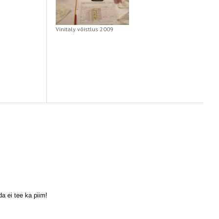
Vinitaly võistlus 2009
a ei tee ka piim!
Scroll