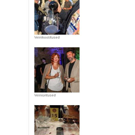
Veinikoolitused
Veiniüritused