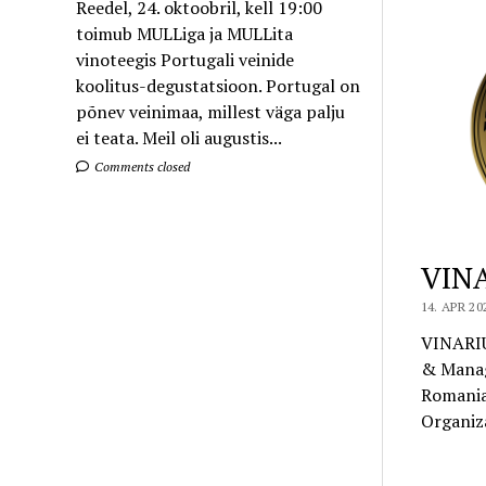
Reedel, 24. oktoobril, kell 19:00
toimub MULLiga ja MULLita
vinoteegis Portugali veinide
koolitus-degustatsioon. Portugal on
põnev veinimaa, millest väga palju
ei teata. Meil oli augustis...
Comments closed
VINA
14. APR 20
VINARIU
& Manag
Romania
Organiz