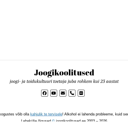
Joogikoolitused
joogi- ja toidukultuuri toetaja juba rohkem kui 23 aastat
phone
kogustes võib olla
kahjulik te tervisele
! Alkohol ei lahenda probleeme, kuid sed
Lehekülje õigused
©
joogikoolitused.ee 2003 – 2026