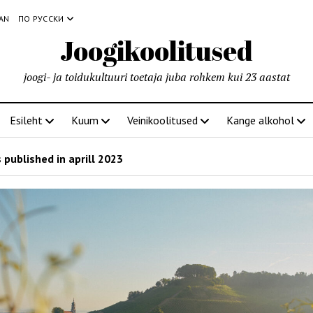
IAN
ПО РУССКИ
Joogikoolitused
joogi- ja toidukultuuri toetaja juba rohkem kui 23 aastat
Esileht
Kuum
Veinikoolitused
Kange alkohol
 published in aprill 2023