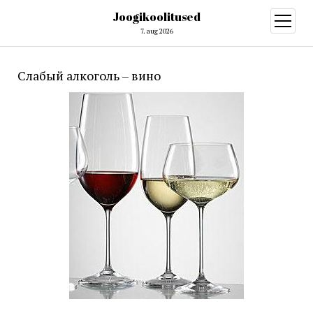
Joogikoolitused
open
menu
7. aug 2026
Слабый алкоголь – вино