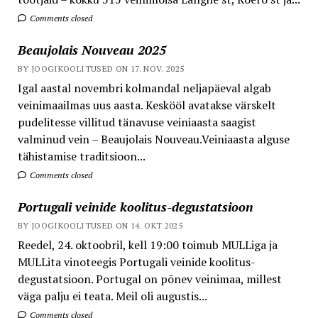
Comments closed
Beaujolais Nouveau 2025
BY JOOGIKOOLITUSED ON 17. NOV. 2025
Igal aastal novembri kolmandal neljapäeval algab
veinimaailmas uus aasta. Keskööl avatakse värskelt
pudelitesse villitud tänavuse veiniaasta saagist
valminud vein – Beaujolais Nouveau.Veiniaasta alguse
tähistamise traditsioon...
Comments closed
Portugali veinide koolitus-degustatsioon
BY JOOGIKOOLITUSED ON 14. OKT 2025
Reedel, 24. oktoobril, kell 19:00 toimub MULLiga ja
MULLita vinoteegis Portugali veinide koolitus-
degustatsioon. Portugal on põnev veinimaa, millest
väga palju ei teata. Meil oli augustis...
Comments closed