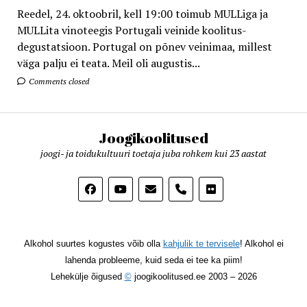
Reedel, 24. oktoobril, kell 19:00 toimub MULLiga ja
MULLita vinoteegis Portugali veinide koolitus-
degustatsioon. Portugal on põnev veinimaa, millest
väga palju ei teata. Meil oli augustis...
Comments closed
Joogikoolitused
joogi- ja toidukultuuri toetaja juba rohkem kui 23 aastat
phone
Alkohol suurtes kogustes võib olla
kahjulik te tervisele
! Alkohol ei
lahenda probleeme, kuid seda ei tee ka piim!
Lehekülje õigused
©
joogikoolitused.ee 2003 – 2026