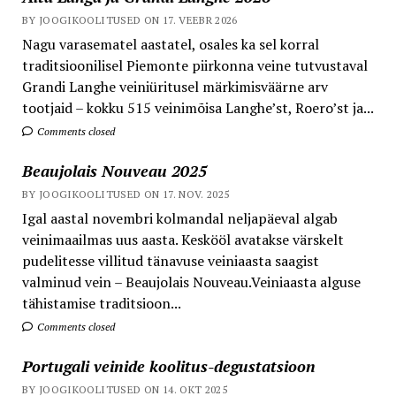
BY JOOGIKOOLITUSED ON 17. VEEBR 2026
Nagu varasematel aastatel, osales ka sel korral
traditsioonilisel Piemonte piirkonna veine tutvustaval
Grandi Langhe veiniüritusel märkimisväärne arv
tootjaid – kokku 515 veinimõisa Langhe’st, Roero’st ja...
Comments closed
Beaujolais Nouveau 2025
BY JOOGIKOOLITUSED ON 17. NOV. 2025
Igal aastal novembri kolmandal neljapäeval algab
veinimaailmas uus aasta. Keskööl avatakse värskelt
pudelitesse villitud tänavuse veiniaasta saagist
valminud vein – Beaujolais Nouveau.Veiniaasta alguse
tähistamise traditsioon...
Comments closed
Portugali veinide koolitus-degustatsioon
BY JOOGIKOOLITUSED ON 14. OKT 2025