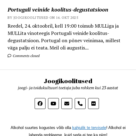
Portugali veinide koolitus-degustatsioon
BY JOOGIKOOLITUSED ON 14. OKT 2025
Reedel, 24. oktoobril, kell 19:00 toimub MULLiga ja
MULLita vinoteegis Portugali veinide koolitus-
degustatsioon. Portugal on põnev veinimaa, millest
väga palju ei teata. Meil oli augustis...
Comments closed
Joogikoolitused
joogi- ja toidukultuuri toetaja juba rohkem kui 23 aastat
phone
Alkohol suurtes kogustes võib olla
kahjulik te tervisele
! Alkohol ei
lahenda probleeme, kuid seda ei tee ka piim!