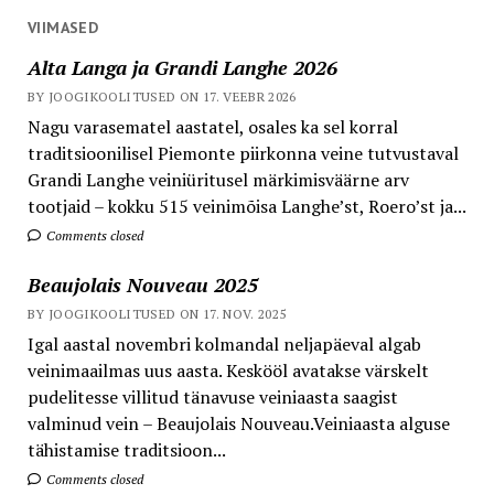
VIIMASED
Alta Langa ja Grandi Langhe 2026
BY JOOGIKOOLITUSED ON 17. VEEBR 2026
Nagu varasematel aastatel, osales ka sel korral
traditsioonilisel Piemonte piirkonna veine tutvustaval
Grandi Langhe veiniüritusel märkimisväärne arv
tootjaid – kokku 515 veinimõisa Langhe’st, Roero’st ja...
Comments closed
Beaujolais Nouveau 2025
BY JOOGIKOOLITUSED ON 17. NOV. 2025
Igal aastal novembri kolmandal neljapäeval algab
veinimaailmas uus aasta. Keskööl avatakse värskelt
pudelitesse villitud tänavuse veiniaasta saagist
valminud vein – Beaujolais Nouveau.Veiniaasta alguse
tähistamise traditsioon...
Comments closed